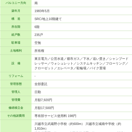
バルコニー方向
南
築年月
1983年5月
構 造
SRC/地上10階建て
所在階
6階
総戸数
235戸
駐車場
空無
土地権利
所有権
東京電力／公営水道／都市ガス／下水／追い焚き／シャンプード
設 備
レッサー／ウォシュレット／システムキッチン／フローリング／
クローゼット／エレベータ／駐輪場／バイク置場
リフォーム
-
管理形態
全部委託
管理人
日勤
管理費
月額7,920円
修繕積立金
月額17,500円
その他諸費用
専有部サービス使用料 198円
川越市立武蔵野小学校（約600m） 川越市立城南中学校（約
1,810m）