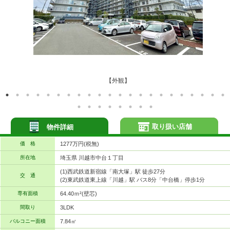
【外観】
取り扱い店舗
物件詳細
価 格
1277万円(税無)
所在地
埼玉県 川越市中台１丁目
(1)西武鉄道新宿線「南大塚」駅 徒歩27分
交 通
(2)東武鉄道東上線「川越」駅 バス8分「中台橋」停歩1分
専有面積
64.40ｍ²(壁芯)
間取り
3LDK
バルコニー面積
7.84㎡