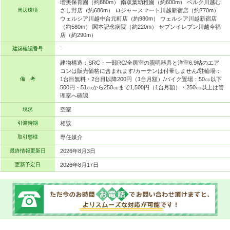
増美保育園（約880m） 南双葉幼稚園（約600m） ベルク川越む
周辺環境
さし野店（約680m） ロジャースマート川越新宿店（約770m）
ウェルシア川越中台元町店（約980m） ウェルシア川越新宿店
（約580m） 関本記念病院（約220m） セブンイレブン川越今福
店（約290m）
建築確認番号
-
建物構造：SRC・一部RC/全居室の照明器具と洋室6.9帖のエア
コンは販売価格に含まれます/カーテンは付帯しません/駐輪場：
備 考
1台目無料・2台目以降200円（1台月額）/バイク置場：50㏄以下
500円・51㏄から250㏄まで1,500円（1台月額）・250㏄以上は管
理室へ確認
現況
空室
引渡時期
相談
取引態様
専任媒介
最終情報更新日
2026年8月3日
更新予定日
2026年8月17日