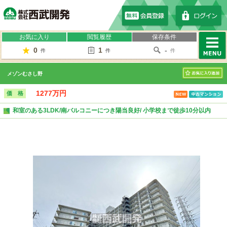
株式会社西武開発
お気に入り
閲覧履歴
保存条件
0
1
-
件
件
件
MENU
メゾンむさし野
お気に入り
1277万円
価 格
和室のある3LDK/南バルコニーにつき陽当良好/ 小学校まで徒歩10分以内