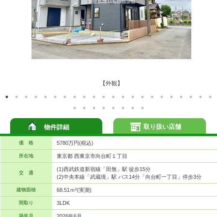
【外観】
取り扱い店舗
物件詳細
価 格
5780万円(税込)
所在地
東京都 西東京市向台町１丁目
(1)西武鉄道新宿線「田無」駅 徒歩15分
交 通
(2)中央本線「武蔵境」駅 バス14分「向台町一丁目」停歩3分
建物面積
68.51ｍ²(実測)
間取り
3LDK
築年月
2026年6月