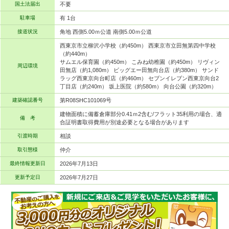
国土法届出
不要
駐車場
有 1台
接道状況
角地 西側5.00ｍ公道 南側5.00ｍ公道
西東京市立柳沢小学校（約450m） 西東京市立田無第四中学校
（約440m）
サムエル保育園（約450m） こみね幼稚園（約450m） リヴィン
周辺環境
田無店（約1,080m） ビッグエー田無向台店（約380m） サンド
ラッグ西東京向台町店（約460m） セブンイレブン西東京向台2
丁目店（約240m） 坂上医院（約580m） 向台公園（約320m）
建築確認番号
第R08SHC101069号
建物面積に備蓄倉庫部分0.41ｍ2含む/フラット35利用の場合、適
備 考
合証明書取得費用が別途必要となる場合があります
引渡時期
相談
取引態様
仲介
最終情報更新日
2026年7月13日
更新予定日
2026年7月27日