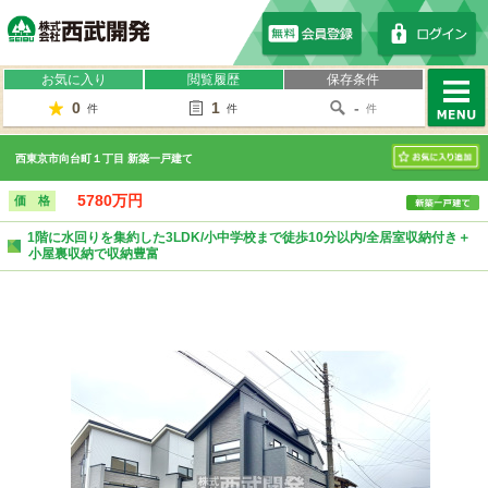
株式会社西武開発
お気に入り
閲覧履歴
保存条件
0
1
-
件
件
件
MENU
西東京市向台町１丁目 新築一戸建て
お気に入り
5780万円
価 格
1階に水回りを集約した3LDK/小中学校まで徒歩10分以内/全居室収納付き＋
小屋裏収納で収納豊富