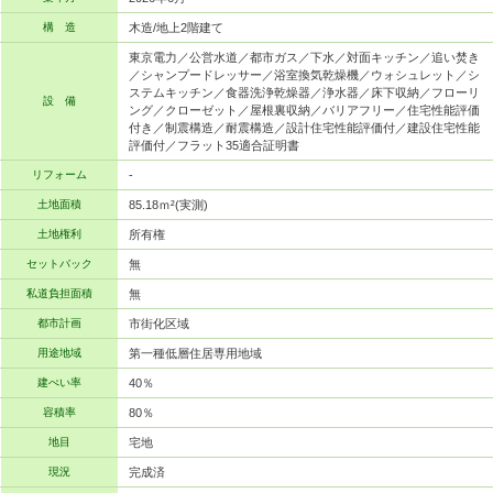
構 造
木造/地上2階建て
東京電力／公営水道／都市ガス／下水／対面キッチン／追い焚き
／シャンプードレッサー／浴室換気乾燥機／ウォシュレット／シ
ステムキッチン／食器洗浄乾燥器／浄水器／床下収納／フローリ
設 備
ング／クローゼット／屋根裏収納／バリアフリー／住宅性能評価
付き／制震構造／耐震構造／設計住宅性能評価付／建設住宅性能
評価付／フラット35適合証明書
リフォーム
-
土地面積
85.18ｍ²(実測)
土地権利
所有権
セットバック
無
私道負担面積
無
都市計画
市街化区域
用途地域
第一種低層住居専用地域
建ぺい率
40％
容積率
80％
地目
宅地
現況
完成済