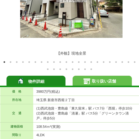
【外観】現地全景
取り扱い店舗
物件詳細
価 格
3980万円(税込)
所在地
埼玉県 新座市西堀２丁目
(1)西武池袋・豊島線「東久留米」駅 バス7分「西堀」停歩10分
交 通
(2)西武池袋・豊島線「清瀬」駅 バス5分「グリーンタウン清
戸」停歩5分
建物面積
108.54ｍ²(実測)
間取り
4LDK