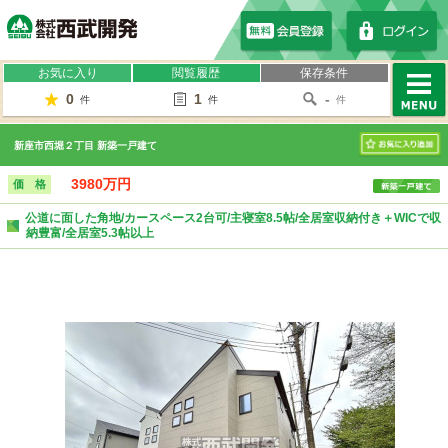
株式会社西武開発
お気に入り
閲覧履歴
保存条件
0
1
-
件
件
件
MENU
新座市西堀２丁目 新築一戸建て
お気に入り
3980万円
価 格
公道に面した角地/カースペース2台可/主寝室8.5帖/全居室収納付き＋WICで収
納豊富/全居室5.3帖以上