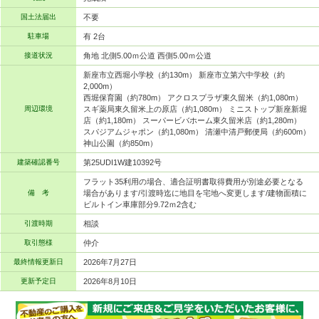
国土法届出
不要
駐車場
有 2台
接道状況
角地 北側5.00ｍ公道 西側5.00ｍ公道
新座市立西堀小学校（約130m） 新座市立第六中学校（約
2,000m）
西堀保育園（約780m） アクロスプラザ東久留米（約1,080m）
周辺環境
スギ薬局東久留米上の原店（約1,080m） ミニストップ新座新堀
店（約1,180m） スーパービバホーム東久留米店（約1,280m）
スパジアムジャポン（約1,080m） 清瀬中清戸郵便局（約600m）
神山公園（約850m）
建築確認番号
第25UDI1W建10392号
フラット35利用の場合、適合証明書取得費用が別途必要となる
備 考
場合があります/引渡時迄に地目を宅地へ変更します/建物面積に
ビルトイン車庫部分9.72ｍ2含む
引渡時期
相談
取引態様
仲介
最終情報更新日
2026年7月27日
更新予定日
2026年8月10日