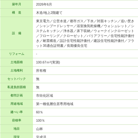
築年月
2026年6月
構 造
木造/地上2階建て
東京電力／公営水道／都市ガス／下水／対面キッチン／追い焚き
／シャンプードレッサー／浴室換気乾燥機／ウォシュレット／シ
ステムキッチン／浄水器／床下収納／ウォークインクローゼット
設 備
／フローリング／クローゼット／バリアフリー／住宅性能評価付
き／耐震構造／設計住宅性能評価付／建設住宅性能評価付／フラ
ット35適合証明書／長期優良住宅
リフォーム
-
土地面積
100.67ｍ²(実測)
土地権利
所有権
セットバック
無
私道負担面積
無
都市計画
市街化区域
用途地域
第一種低層住居専用地域
建ぺい率
60％
容積率
100％
地目
山林
現況
完成済