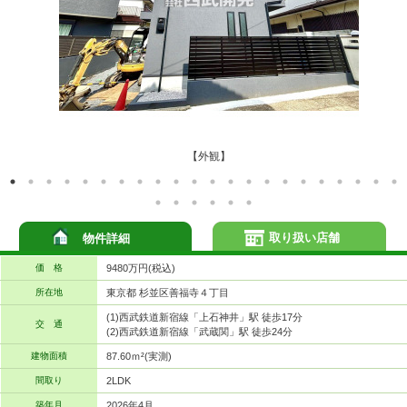
【外観】
取り扱い店舗
物件詳細
価 格
9480万円(税込)
所在地
東京都 杉並区善福寺４丁目
(1)西武鉄道新宿線「上石神井」駅 徒歩17分
交 通
(2)西武鉄道新宿線「武蔵関」駅 徒歩24分
建物面積
87.60ｍ²(実測)
間取り
2LDK
築年月
2026年4月