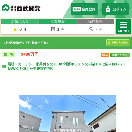
株式会社西武開発
お気に入り
閲覧履歴
保存条件
0
1
-
件
件
件
MENU
杉並区善福寺４丁目 新築一戸建て
お気に入り
9480万円
価 格
照明・カーテン・家具付きの2LDK/対面キッチンの2階LDKは広々約17.75
帖/WICを備えた主寝室約7帖