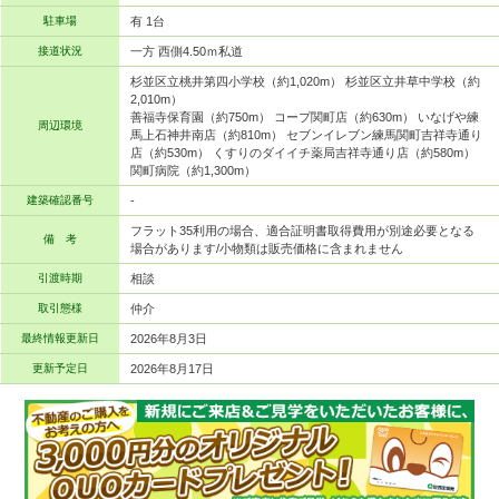
駐車場
有 1台
接道状況
一方 西側4.50ｍ私道
杉並区立桃井第四小学校（約1,020m） 杉並区立井草中学校（約
2,010m）
善福寺保育園（約750m） コープ関町店（約630m） いなげや練
周辺環境
馬上石神井南店（約810m） セブンイレブン練馬関町吉祥寺通り
店（約530m） くすりのダイイチ薬局吉祥寺通り店（約580m）
関町病院（約1,300m）
建築確認番号
-
フラット35利用の場合、適合証明書取得費用が別途必要となる
備 考
場合があります/小物類は販売価格に含まれません
引渡時期
相談
取引態様
仲介
最終情報更新日
2026年8月3日
更新予定日
2026年8月17日