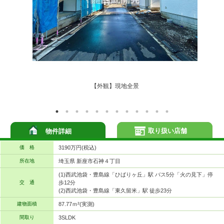
【外観】現地全景
取り扱い店舗
物件詳細
価 格
3190万円(税込)
所在地
埼玉県 新座市石神４丁目
(1)西武池袋・豊島線「ひばりヶ丘」駅 バス5分「火の見下」停
交 通
歩12分
(2)西武池袋・豊島線「東久留米」駅 徒歩23分
建物面積
87.77ｍ²(実測)
間取り
3SLDK