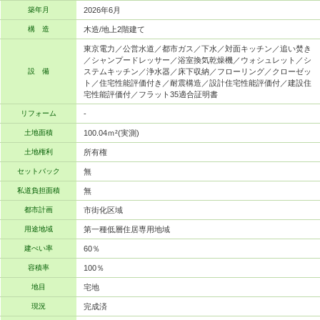
築年月
2026年6月
構 造
木造/地上2階建て
東京電力／公営水道／都市ガス／下水／対面キッチン／追い焚き
／シャンプードレッサー／浴室換気乾燥機／ウォシュレット／シ
設 備
ステムキッチン／浄水器／床下収納／フローリング／クローゼッ
ト／住宅性能評価付き／耐震構造／設計住宅性能評価付／建設住
宅性能評価付／フラット35適合証明書
リフォーム
-
土地面積
100.04ｍ²(実測)
土地権利
所有権
セットバック
無
私道負担面積
無
都市計画
市街化区域
用途地域
第一種低層住居専用地域
建ぺい率
60％
容積率
100％
地目
宅地
現況
完成済