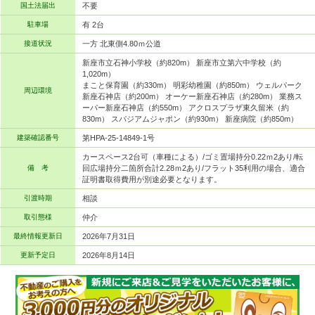
国土法届出
不要
駐車場
有 2台
接道状況
一方 北東側4.80ｍ公道
新座市立石神小学校（約820m） 新座市立第六中学校（約
1,020m）
まこと保育園（約330m） 明彩幼稚園（約850m） ウェルパーク
周辺環境
新座石神店（約200m） オーケー新座石神店（約280m） 業務ス
ーパー新座石神店（約550m） アクロスプラザ東久留米（約
830m） スパジアムジャポン（約930m） 新座病院（約850m）
建築確認番号
第HPA-25-14849-1号
カースペース2台可（車種による）/ゴミ置場持分0.22ｍ2あり/転
備 考
回広場持分二箇所合計2.28ｍ2あり/フラット35利用の場合、適合
証明書取得費用が別途必要となります。
引渡時期
相談
取引態様
仲介
最終情報更新日
2026年7月31日
更新予定日
2026年8月14日