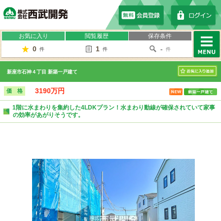
株式会社西武開発
お気に入り
閲覧履歴
保存条件
0
1
-
件
件
件
MENU
新座市石神４丁目 新築一戸建て
お気に入り
3190万円
価 格
1階に水まわりを集約した4LDKプラン！水まわり動線が確保されていて家事
の効率があがりそうです。