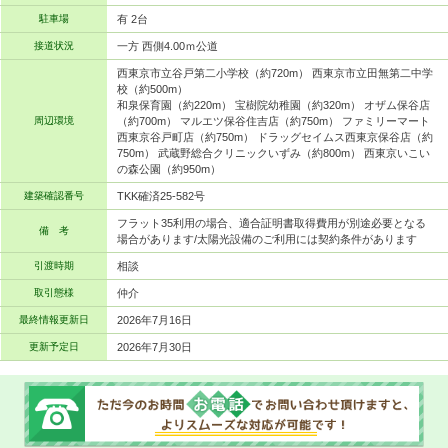
駐車場
有 2台
接道状況
一方 西側4.00ｍ公道
西東京市立谷戸第二小学校（約720m） 西東京市立田無第二中学
校（約500m）
和泉保育園（約220m） 宝樹院幼稚園（約320m） オザム保谷店
周辺環境
（約700m） マルエツ保谷住吉店（約750m） ファミリーマート
西東京谷戸町店（約750m） ドラッグセイムス西東京保谷店（約
750m） 武蔵野総合クリニックいずみ（約800m） 西東京いこい
の森公園（約950m）
建築確認番号
TKK確済25-582号
フラット35利用の場合、適合証明書取得費用が別途必要となる
備 考
場合があります/太陽光設備のご利用には契約条件があります
引渡時期
相談
取引態様
仲介
最終情報更新日
2026年7月16日
更新予定日
2026年7月30日