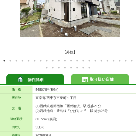
【外観】
取り扱い店舗
物件詳細
価 格
5680万円(税込)
所在地
東京都 西東京市泉町１丁目
(1)西武鉄道新宿線「西武柳沢」駅 徒歩21分
交 通
(2)西武池袋・豊島線「ひばりヶ丘」駅 徒歩25分
建物面積
80.72ｍ²(実測)
間取り
3LDK
築年月
2026年6月