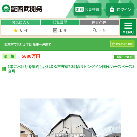
株式会社西武開発
お気に入り
閲覧履歴
保存条件
0
1
-
件
件
件
MENU
西東京市泉町１丁目 新築一戸建て
お気に入り
5680万円
価 格
1階に水回りを集約した3LDK/主寝室7.25帖/リビングイン階段/カースペース2
台可