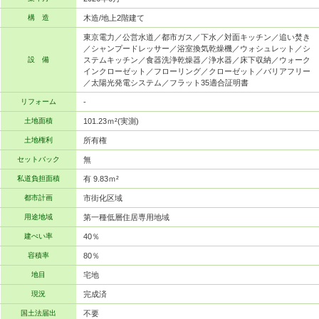
構 造
木造/地上2階建て
東京電力／公営水道／都市ガス／下水／対面キッチン／追い焚き
／シャンプードレッサー／浴室換気乾燥機／ウォシュレット／シ
設 備
ステムキッチン／食器洗浄乾燥器／浄水器／床下収納／ウォーク
インクローゼット／フローリング／クローゼット／バリアフリー
／太陽光発電システム／フラット35適合証明書
リフォーム
-
土地面積
101.23ｍ²(実測)
土地権利
所有権
セットバック
無
私道負担面積
有 9.83ｍ²
都市計画
市街化区域
用途地域
第一種低層住居専用地域
建ぺい率
40％
容積率
80％
地目
宅地
現況
完成済
国土法届出
不要