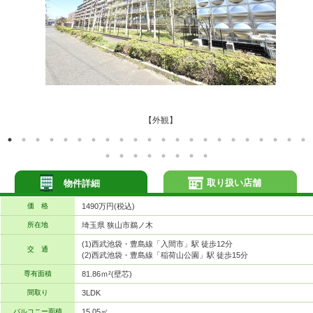
【外観】
取り扱い店舗
物件詳細
価 格
1490万円(税込)
所在地
埼玉県 狭山市鵜ノ木
(1)西武池袋・豊島線「入間市」駅 徒歩12分
交 通
(2)西武池袋・豊島線「稲荷山公園」駅 徒歩15分
専有面積
81.86ｍ²(壁芯)
間取り
3LDK
バルコニー面積
15.05㎡