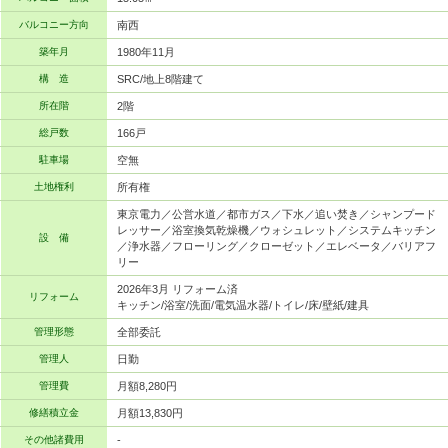
バルコニー方向
南西
築年月
1980年11月
構 造
SRC/地上8階建て
所在階
2階
総戸数
166戸
駐車場
空無
土地権利
所有権
東京電力／公営水道／都市ガス／下水／追い焚き／シャンプード
レッサー／浴室換気乾燥機／ウォシュレット／システムキッチン
設 備
／浄水器／フローリング／クローゼット／エレベータ／バリアフ
リー
2026年3月 リフォーム済
リフォーム
キッチン/浴室/洗面/電気温水器/トイレ/床/壁紙/建具
管理形態
全部委託
管理人
日勤
管理費
月額8,280円
修繕積立金
月額13,830円
その他諸費用
-