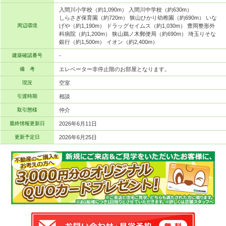
入間川小学校（約1,090m） 入間川中学校（約630m）
しらさぎ保育園（約720m） 狭山ひかり幼稚園（約690m） いな
周辺環境
げや（約1,190m） ドラッグセイムス（約1,030m） 豊岡整形外
科病院（約1,200m） 狭山鵜ノ木郵便局（約690m） 埼玉りそな
銀行（約1,500m） イオン（約2,400m）
建築確認番号
-
備 考
エレベーター非停止階のお部屋となります。
現況
空室
引渡時期
相談
取引態様
仲介
最終情報更新日
2026年6月11日
更新予定日
2026年6月25日