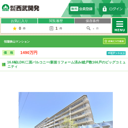
株式会社西武開発
お気に入り
閲覧履歴
保存条件
0
1
-
件
件
件
MENU
恒陽狭山マンション
お気に入り
1490万円
価 格
16.6帖LDK/二面バルコニー/新規リフォーム済み/総戸数166戸のビッグコミュ
ニティ