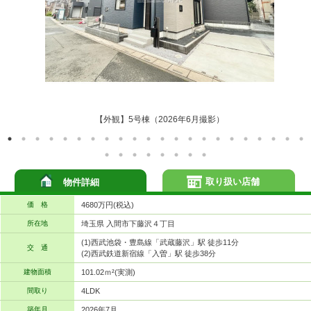
【外観】5号棟（2026年6月撮影）
取り扱い店舗
物件詳細
価 格
4680万円(税込)
所在地
埼玉県 入間市下藤沢４丁目
(1)西武池袋・豊島線「武蔵藤沢」駅 徒歩11分
交 通
(2)西武鉄道新宿線「入曽」駅 徒歩38分
建物面積
101.02ｍ²(実測)
間取り
4LDK
築年月
2026年7月