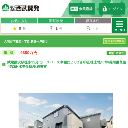
株式会社西武開発
お気に入り
閲覧履歴
保存条件
0
1
-
件
件
件
MENU
入間市下藤沢４丁目 新築一戸建て
お気に入り
4680万円
価 格
武蔵藤沢駅徒歩11分/カースペース車種により2台可/正味土地40坪/長期優良住
宅/ZEH水準仕様/収納豊富