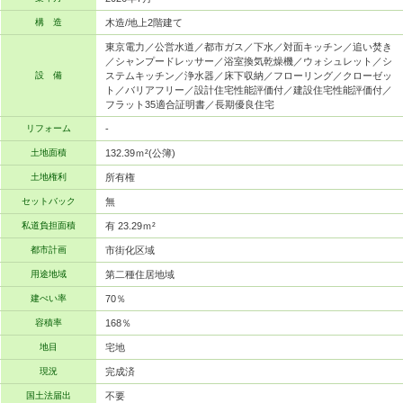
構 造
木造/地上2階建て
東京電力／公営水道／都市ガス／下水／対面キッチン／追い焚き
／シャンプードレッサー／浴室換気乾燥機／ウォシュレット／シ
設 備
ステムキッチン／浄水器／床下収納／フローリング／クローゼッ
ト／バリアフリー／設計住宅性能評価付／建設住宅性能評価付／
フラット35適合証明書／長期優良住宅
リフォーム
-
土地面積
132.39ｍ²(公簿)
土地権利
所有権
セットバック
無
私道負担面積
有 23.29ｍ²
都市計画
市街化区域
用途地域
第二種住居地域
建ぺい率
70％
容積率
168％
地目
宅地
現況
完成済
国土法届出
不要