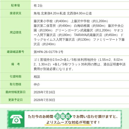
駐車場
有 2台
接道状況
角地 北東側4.20ｍ私道 北西側4.00ｍ公道
藤沢東小学校（約400m） 上藤沢中学校（約1,200m）
藤沢第二保育所（約490m） 白梅幼稚園（約560m） 藤沢中央公
園（約190m） グリーンガーデン武蔵藤沢（約1,200m） ヤオコ
周辺環境
ー入間下藤沢店（約180m） TAIRAYA武蔵藤沢店（約450m） ド
ラッグセイムス入間下藤沢店（約130m） ファミリーマート下藤
沢店（約240m）
建築確認番号
第HPA-26-01778-1号
ゴミ置場持分2.5ｍ2×各1／5有/未利用地持分（1.55ｍ2、8.02ｍ
備 考
2、1.30ｍ2）×各1／5有/フラット35利用の際は、適合証明書申請
費用が別途必要になります。
引渡時期
相談
取引態様
仲介
最終情報更新日
2026年7月16日
更新予定日
2026年7月30日