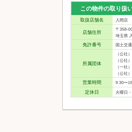
この物件の取り扱
取扱店舗名
入間店
〒358-0
店舗住所
埼玉県 入
免許番号
国土交通
（公社）
（公社）
所属団体
（一社）
（公社）
営業時間
9:30〜18
定休日
火曜日・