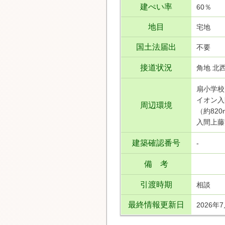
建ぺい率
60％
地目
宅地
国土法届出
不要
接道状況
角地 北西
扇小学校
イオン入
周辺環境
（約82
入間上藤
建築確認番号
-
備 考
引渡時期
相談
最終情報更新日
2026年