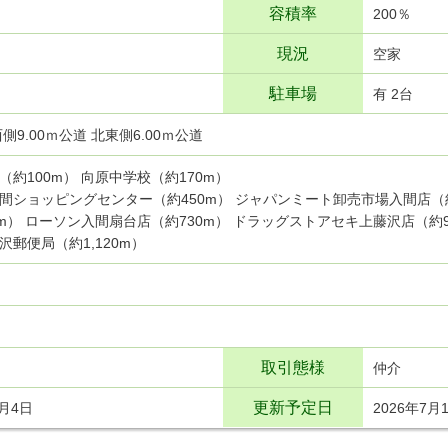
容積率
200％
現況
空家
駐車場
有 2台
側9.00ｍ公道 北東側6.00ｍ公道
（約100m） 向原中学校（約170m）
間ショッピングセンター（約450m） ジャパンミート卸売市場入間店（約
0m） ローソン入間扇台店（約730m） ドラッグストアセキ上藤沢店（約9
沢郵便局（約1,120m）
取引態様
仲介
更新予定日
7月4日
2026年7月