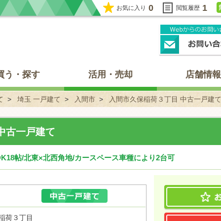
0
1
お気に入り
閲覧履歴
買う・探す
活用・売却
店舗情報
て
埼玉 一戸建て
入間市
入間市久保稲荷３丁目 中古一戸建
中古一戸建て
LDK18帖/北東×北西角地/カースペース車種により2台可
保稲荷３丁目