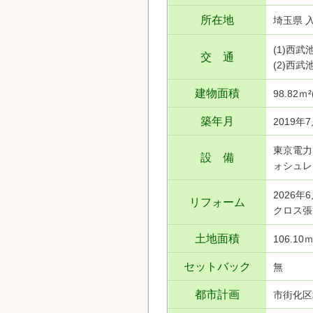
所在地
埼玉県 
(1)西
交 通
(2)西
建物面積
98.82ｍ
築年月
2019年
東京電力
設 備
ォシュレ
2026年
リフォーム
クロス張
土地面積
106.10
セットバック
無
都市計画
市街化区