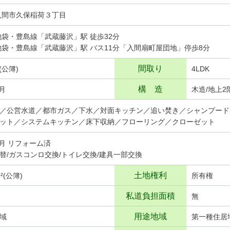
入間市久保稲荷３丁目
武池袋・豊島線「武蔵藤沢」駅 徒歩32分
武池袋・豊島線「武蔵藤沢」駅 バス11分「入間扇町屋団地」停歩8分
間取り
²(公簿)
4LDK
構 造
7月
木造/地上2
／公営水道／都市ガス／下水／対面キッチン／追い焚き／シャンプード
ット／システムキッチン／床下収納／フローリング／クローゼット
6月 リフォーム済
替/ガスコンロ交換/トイレ交換/建具一部交換
土地権利
ｍ²(公簿)
所有権
私道負担面積
無
用途地域
域
第一種住居