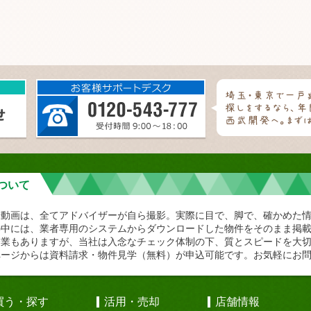
ついて
や動画は、全てアドバイザーが自ら撮影。実際に目で、脚で、確かめた
の中には、業者専用のシステムからダウンロードした物件をそのまま掲
企業もありますが、当社は入念なチェック体制の下、質とスピードを大
ページからは資料請求・物件見学（無料）が申込可能です。お気軽にお
買う・探す
活用・売却
店舗情報