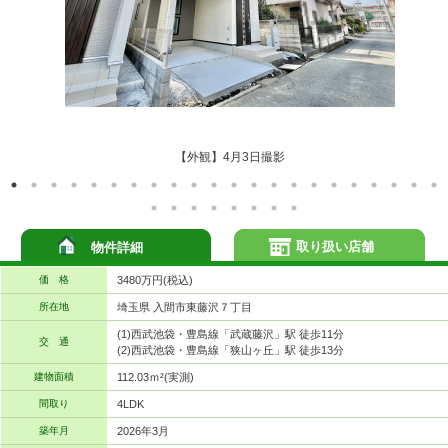
【外観】4月3日撮影
取り扱い店舗
物件詳細
価 格
3480万円(税込)
所在地
埼玉県 入間市東藤沢７丁目
(1)西武池袋・豊島線「武蔵藤沢」駅 徒歩11分
交 通
(2)西武池袋・豊島線「狭山ヶ丘」駅 徒歩13分
建物面積
112.03ｍ²(実測)
間取り
4LDK
築年月
2026年3月