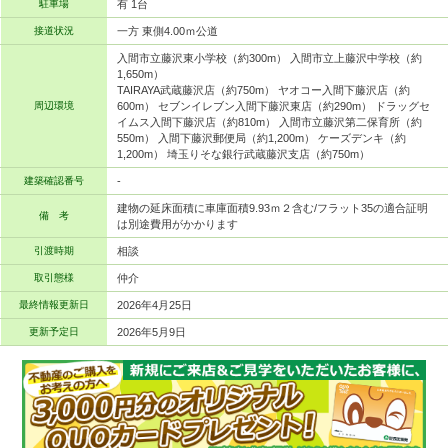
駐車場
有 1台
接道状況
一方 東側4.00ｍ公道
入間市立藤沢東小学校（約300m） 入間市立上藤沢中学校（約
1,650m）
TAIRAYA武蔵藤沢店（約750m） ヤオコー入間下藤沢店（約
周辺環境
600m） セブンイレブン入間下藤沢東店（約290m） ドラッグセ
イムス入間下藤沢店（約810m） 入間市立藤沢第二保育所（約
550m） 入間下藤沢郵便局（約1,200m） ケーズデンキ（約
1,200m） 埼玉りそな銀行武蔵藤沢支店（約750m）
建築確認番号
-
建物の延床面積に車庫面積9.93ｍ２含む/フラット35の適合証明
備 考
は別途費用がかかります
引渡時期
相談
取引態様
仲介
最終情報更新日
2026年4月25日
更新予定日
2026年5月9日