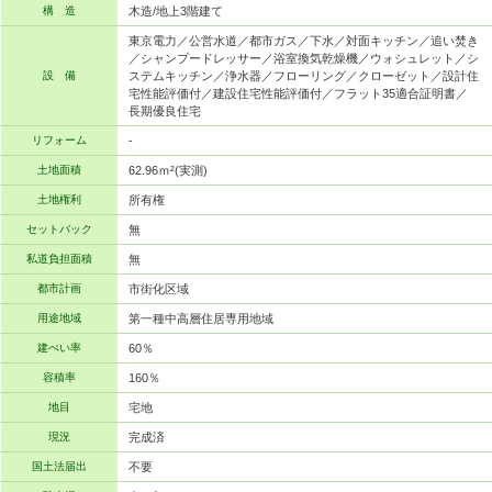
構 造
木造/地上3階建て
東京電力／公営水道／都市ガス／下水／対面キッチン／追い焚き
／シャンプードレッサー／浴室換気乾燥機／ウォシュレット／シ
設 備
ステムキッチン／浄水器／フローリング／クローゼット／設計住
宅性能評価付／建設住宅性能評価付／フラット35適合証明書／
長期優良住宅
リフォーム
-
土地面積
62.96ｍ²(実測)
土地権利
所有権
セットバック
無
私道負担面積
無
都市計画
市街化区域
用途地域
第一種中高層住居専用地域
建ぺい率
60％
容積率
160％
地目
宅地
現況
完成済
国土法届出
不要