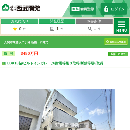
株式会社西武開発
お気に入り
閲覧履歴
保存条件
0
1
-
件
件
件
MENU
入間市東藤沢７丁目 新築一戸建て
お気に入り
3480万円
価 格
LDK18帖/ビルトインガレージ/耐震等級３取得/断熱等級6取得