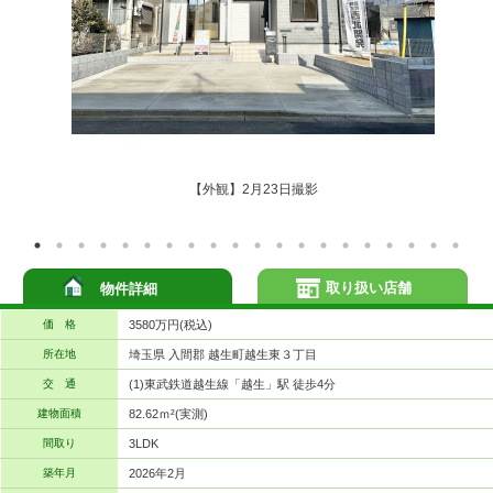
【外観】2月23日撮影
取り扱い店舗
物件詳細
価 格
3580万円(税込)
所在地
埼玉県 入間郡 越生町越生東３丁目
交 通
(1)東武鉄道越生線「越生」駅 徒歩4分
建物面積
82.62ｍ²(実測)
間取り
3LDK
築年月
2026年2月