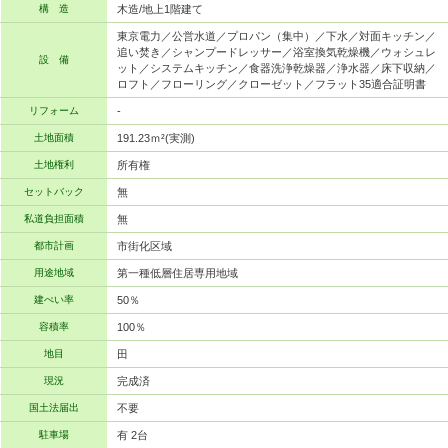
構 造
木造/地上1階建て
東京電力／公営水道／プロパン（集中）／下水／対面キッチン／
追い焚き／シャンプードレッサー／浴室換気乾燥機／ウォシュレ
設 備
ット／システムキッチン／食器洗浄乾燥器／浄水器／床下収納／
ロフト／フローリング／クローゼット／フラット35適合証明書
リフォーム
-
土地面積
191.23ｍ²(実測)
土地権利
所有権
セットバック
無
私道負担面積
無
都市計画
市街化区域
用途地域
第一種低層住居専用地域
建ぺい率
50％
容積率
100％
地目
田
現況
完成済
国土法届出
不要
駐車場
有 2台