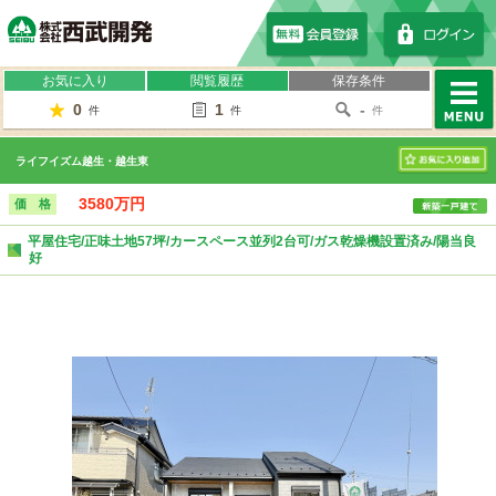
株式会社西武開発
お気に入り
閲覧履歴
保存条件
0
1
-
件
件
件
MENU
ライフイズム越生・越生東
お気に入り
3580万円
価 格
平屋住宅/正味土地57坪/カースペース並列2台可/ガス乾燥機設置済み/陽当良
好