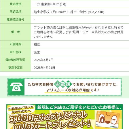
接道状況
一方 南東側6.00ｍ公道
周辺環境
越生小学校（約1,500m） 越生中学校（約3,200m）
建築確認番号
-
フラット35の適合証明は別途費用がかかります/引き渡し時まで
備 考
に地目を宅地へ変更します/照明・ラグ・家具以外の小物は付属
いたしません
引渡時期
相談
取引態様
売主
最終情報更新日
2026年4月7日
更新予定日
2026年4月21日