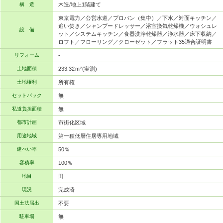
構 造
木造/地上1階建て
東京電力／公営水道／プロパン（集中）／下水／対面キッチン／
追い焚き／シャンプードレッサー／浴室換気乾燥機／ウォシュレ
設 備
ット／システムキッチン／食器洗浄乾燥器／浄水器／床下収納／
ロフト／フローリング／クローゼット／フラット35適合証明書
リフォーム
-
土地面積
233.32ｍ²(実測)
土地権利
所有権
セットバック
無
私道負担面積
無
都市計画
市街化区域
用途地域
第一種低層住居専用地域
建ぺい率
50％
容積率
100％
地目
田
現況
完成済
国土法届出
不要
駐車場
無