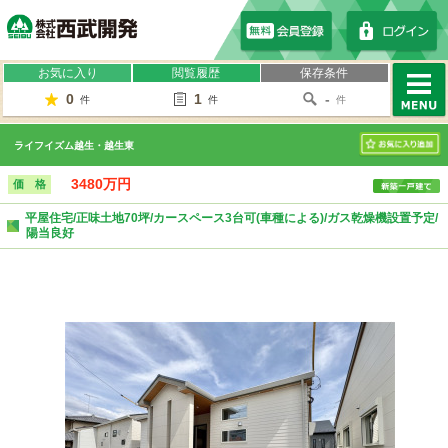
株式会社西武開発
お気に入り
閲覧履歴
保存条件
0
1
-
件
件
件
MENU
ライフイズム越生・越生東
お気に入り
3480万円
価 格
平屋住宅/正味土地70坪/カースペース3台可(車種による)/ガス乾燥機設置予定/
陽当良好