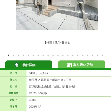
【外観】5月4日撮影
取り扱い店舗
物件詳細
価 格
3480万円(税込)
所在地
埼玉県 入間郡 越生町越生東３丁目
交 通
(1)東武鉄道越生線「越生」駅 徒歩4分
建物面積
82.62ｍ²(実測)
間取り
3LDK
築年月
2026年4月