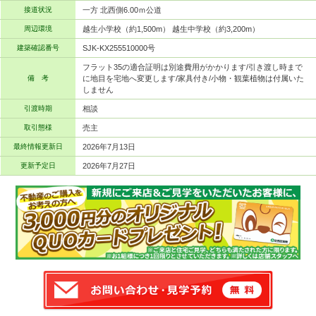
接道状況
一方 北西側6.00ｍ公道
周辺環境
越生小学校（約1,500m） 越生中学校（約3,200m）
建築確認番号
SJK-KX255510000号
フラット35の適合証明は別途費用がかかります/引き渡し時まで
備 考
に地目を宅地へ変更します/家具付き/小物・観葉植物は付属いた
しません
引渡時期
相談
取引態様
売主
最終情報更新日
2026年7月13日
更新予定日
2026年7月27日