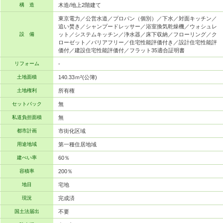
構 造
木造/地上2階建て
東京電力／公営水道／プロパン（個別）／下水／対面キッチン／
追い焚き／シャンプードレッサー／浴室換気乾燥機／ウォシュレ
設 備
ット／システムキッチン／浄水器／床下収納／フローリング／ク
ローゼット／バリアフリー／住宅性能評価付き／設計住宅性能評
価付／建設住宅性能評価付／フラット35適合証明書
リフォーム
-
土地面積
140.33ｍ²(公簿)
土地権利
所有権
セットバック
無
私道負担面積
無
都市計画
市街化区域
用途地域
第一種住居地域
建ぺい率
60％
容積率
200％
地目
宅地
現況
完成済
国土法届出
不要