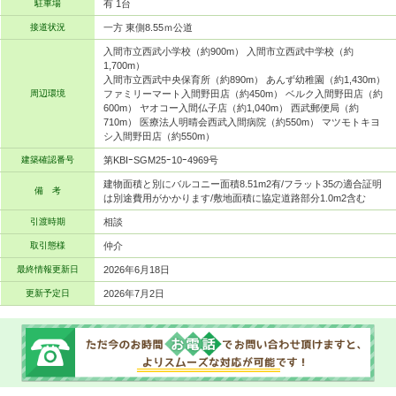
駐車場
有 1台
接道状況
一方 東側8.55ｍ公道
入間市立西武小学校（約900m） 入間市立西武中学校（約
1,700m）
入間市立西武中央保育所（約890m） あんず幼稚園（約1,430m）
周辺環境
ファミリーマート入間野田店（約450m） ベルク入間野田店（約
600m） ヤオコー入間仏子店（約1,040m） 西武郵便局（約
710m） 医療法人明晴会西武入間病院（約550m） マツモトキヨ
シ入間野田店（約550m）
建築確認番号
第KBIｰSGM25ｰ10ｰ4969号
建物面積と別にバルコニー面積8.51m2有/フラット35の適合証明
備 考
は別途費用がかかります/敷地面積に協定道路部分1.0m2含む
引渡時期
相談
取引態様
仲介
最終情報更新日
2026年6月18日
更新予定日
2026年7月2日