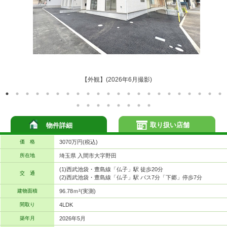
【外観】(2026年6月撮影)
取り扱い店舗
物件詳細
価 格
3070万円(税込)
所在地
埼玉県 入間市大字野田
(1)西武池袋・豊島線「仏子」駅 徒歩20分
交 通
(2)西武池袋・豊島線「仏子」駅 バス7分「下郷」停歩7分
建物面積
96.78ｍ²(実測)
間取り
4LDK
築年月
2026年5月