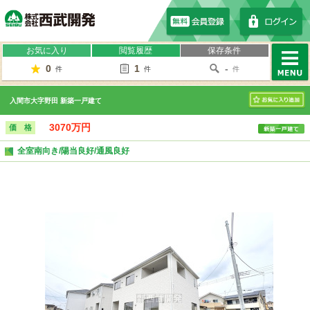
株式会社西武開発
お気に入り
閲覧履歴
保存条件
0
1
-
件
件
件
MENU
入間市大字野田 新築一戸建て
お気に入り
3070万円
価 格
全室南向き/陽当良好/通風良好