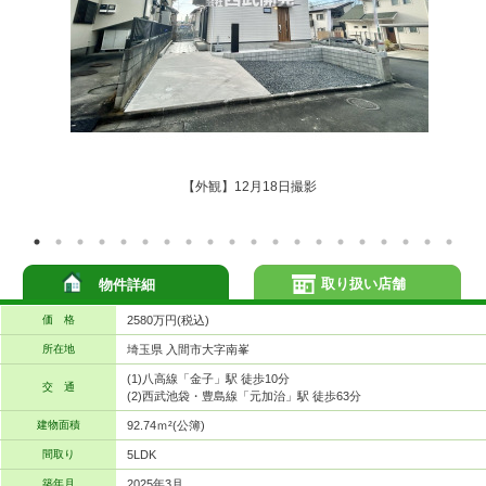
【外観】12月18日撮影
取り扱い店舗
物件詳細
価 格
2580万円(税込)
所在地
埼玉県 入間市大字南峯
(1)八高線「金子」駅 徒歩10分
交 通
(2)西武池袋・豊島線「元加治」駅 徒歩63分
建物面積
92.74ｍ²(公簿)
間取り
5LDK
築年月
2025年3月