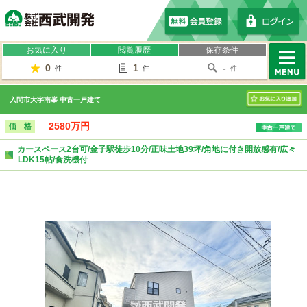
株式会社西武開発
お気に入り
閲覧履歴
保存条件
0
1
-
件
件
件
MENU
入間市大字南峯 中古一戸建て
お気に入り
2580万円
価 格
カースペース2台可/金子駅徒歩10分/正味土地39坪/角地に付き開放感有/広々
LDK15帖/食洗機付