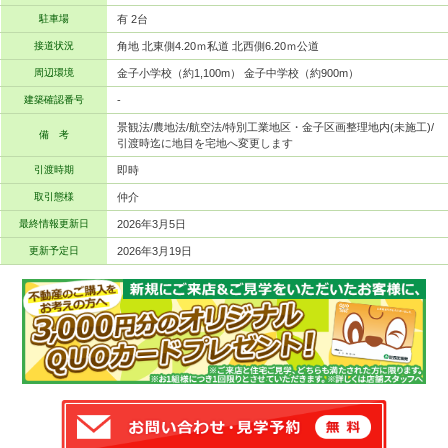
駐車場
有 2台
接道状況
角地 北東側4.20ｍ私道 北西側6.20ｍ公道
周辺環境
金子小学校（約1,100m） 金子中学校（約900m）
建築確認番号
-
景観法/農地法/航空法/特別工業地区・金子区画整理地内(未施工)/
備 考
引渡時迄に地目を宅地へ変更します
引渡時期
即時
取引態様
仲介
最終情報更新日
2026年3月5日
更新予定日
2026年3月19日