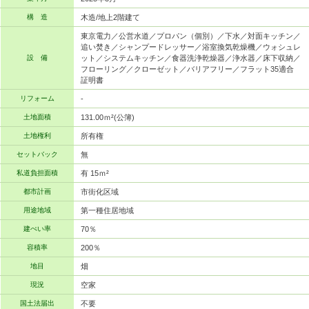
構 造
木造/地上2階建て
東京電力／公営水道／プロパン（個別）／下水／対面キッチン／
追い焚き／シャンプードレッサー／浴室換気乾燥機／ウォシュレ
設 備
ット／システムキッチン／食器洗浄乾燥器／浄水器／床下収納／
フローリング／クローゼット／バリアフリー／フラット35適合
証明書
リフォーム
-
土地面積
131.00ｍ²(公簿)
土地権利
所有権
セットバック
無
私道負担面積
有 15ｍ²
都市計画
市街化区域
用途地域
第一種住居地域
建ぺい率
70％
容積率
200％
地目
畑
現況
空家
国土法届出
不要