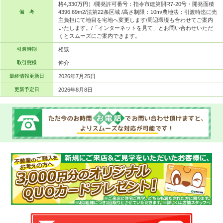
格4,330万円）/開発許可番号：指令市建第開R7-20号・開発面積
備 考
4396.69m2/法第22条区域 /高さ制限：10m/農地法：引渡時迄に売
主負担にて地目を宅地へ変更します/周辺環境も合わせてご案内
いたします。/「インターネットを見て」とお問い合わせいただ
くとスムーズにご案内できます。
引渡時期
相談
取引態様
仲介
最終情報更新日
2026年7月25日
更新予定日
2026年8月8日