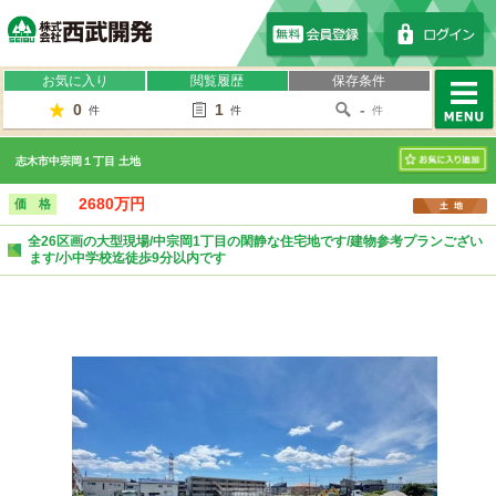
株式会社西武開発
お気に入り
閲覧履歴
保存条件
0
1
-
件
件
件
MENU
志木市中宗岡１丁目 土地
お気に入り
2680万円
価 格
全26区画の大型現場/中宗岡1丁目の閑静な住宅地です/建物参考プランござい
ます/小中学校迄徒歩9分以内です