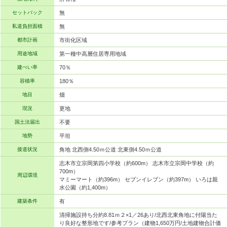
セットバック
無
私道負担面積
無
都市計画
市街化区域
用途地域
第一種中高層住居専用地域
建ぺい率
70％
容積率
180％
地目
畑
現況
更地
国土法届出
不要
地勢
平坦
接道状況
角地 北西側4.50ｍ公道 北東側4.50ｍ公道
志木市立宗岡第四小学校（約600m） 志木市立宗岡中学校（約
700m）
周辺環境
マミーマート（約396m） セブンイレブン（約397m） いろは親
水公園（約1,400m）
建築条件
有
清掃施設持ち分約8.81ｍ２×1／26あり/北西北東角地に付陽当た
り良好な整形地です/参考プラン（建物1,650万円/土地建物合計価