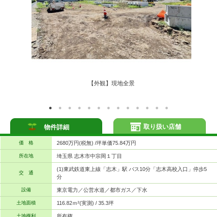
【外観】現地全景
取り扱い店舗
物件詳細
価 格
2680万円(税無) /坪単価75.84万円
所在地
埼玉県 志木市中宗岡１丁目
(1)東武鉄道東上線「志木」駅 バス10分「志木高校入口」停歩5
交 通
分
設備
東京電力／公営水道／都市ガス／下水
土地面積
116.82ｍ²(実測) / 35.3坪
土地権利
所有権