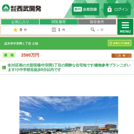
株式会社西武開発
お気に入り
閲覧履歴
保存条件
0
1
-
件
件
件
MENU
志木市中宗岡１丁目 土地
お気に入り
2580万円
価 格
全26区画の大型現場/中宗岡1丁目の閑静な住宅地です/建物参考プランござい
ます/小中学校迄徒歩9分以内です