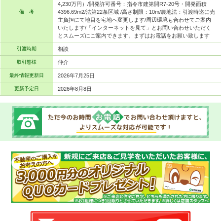
4,230万円）/開発許可番号：指令市建第開R7-20号・開発面積
備 考
4396.69m2/法第22条区域 /高さ制限：10m/農地法：引渡時迄に売
主負担にて地目を宅地へ変更します/周辺環境も合わせてご案内
いたします/「インターネットを見て」とお問い合わせいただく
とスムーズにご案内できます。まずはお電話をお願い致します
引渡時期
相談
取引態様
仲介
最終情報更新日
2026年7月25日
更新予定日
2026年8月8日