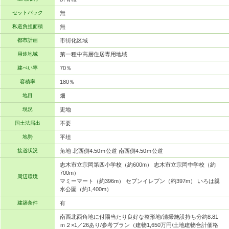
セットバック
無
私道負担面積
無
都市計画
市街化区域
用途地域
第一種中高層住居専用地域
建ぺい率
70％
容積率
180％
地目
畑
現況
更地
国土法届出
不要
地勢
平坦
接道状況
角地 北西側4.50ｍ公道 南西側4.50ｍ公道
志木市立宗岡第四小学校（約600m） 志木市立宗岡中学校（約
700m）
周辺環境
マミーマート（約396m） セブンイレブン（約397m） いろは親
水公園（約1,400m）
建築条件
有
南西北西角地に付陽当たり良好な整形地/清掃施設持ち分約8.81
ｍ２×1／26あり/参考プラン（建物1,650万円/土地建物合計価格