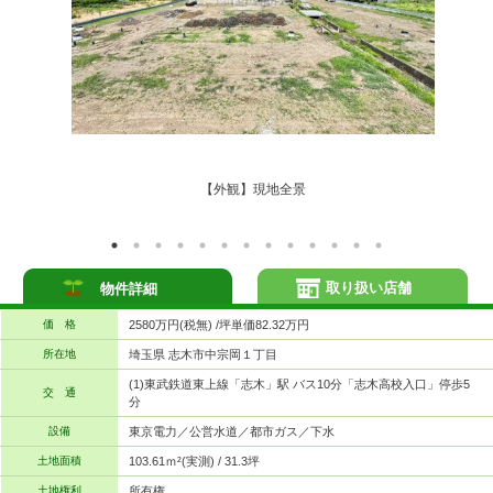
【外観】現地全景
取り扱い店舗
物件詳細
価 格
2580万円(税無) /坪単価82.32万円
所在地
埼玉県 志木市中宗岡１丁目
(1)東武鉄道東上線「志木」駅 バス10分「志木高校入口」停歩5
交 通
分
設備
東京電力／公営水道／都市ガス／下水
土地面積
103.61ｍ²(実測) / 31.3坪
土地権利
所有権