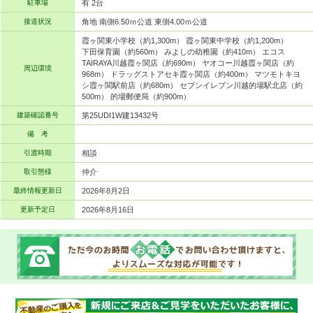
駐車場
有 2台
接道状況
角地 南側6.50ｍ公道 東側4.00ｍ公道
霞ヶ関東小学校（約1,300m） 霞ヶ関東中学校（約1,200m）
下田保育園（約560m） みよしの幼稚園（約410m） エコス
TAIRAYA川越霞ヶ関店（約690m） ヤオコー川越霞ヶ関店（約
周辺環境
968m） ドラッグストアセキ霞ヶ関店（約400m） マツモトキヨ
シ霞ヶ関駅前店（約680m） セブンイレブン川越的場駅北店（約
500m） 的場郵便局（約900m）
建築確認番号
第25UDI1W建13432号
備 考
引渡時期
相談
取引態様
仲介
最終情報更新日
2026年8月2日
更新予定日
2026年8月16日