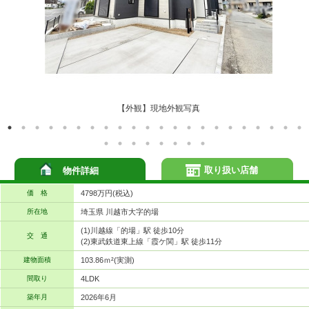
【外観】現地外観写真
取り扱い店舗
物件詳細
価 格
4798万円(税込)
所在地
埼玉県 川越市大字的場
(1)川越線「的場」駅 徒歩10分
交 通
(2)東武鉄道東上線「霞ケ関」駅 徒歩11分
建物面積
103.86ｍ²(実測)
間取り
4LDK
築年月
2026年6月