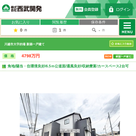
株式会社西武開発
お気に入り
閲覧履歴
保存条件
0
1
-
件
件
件
MENU
川越市大字的場 新築一戸建て
お気に入り
4798万円
価 格
角地/陽当・住環境良好/6.5ｍ公道面/通風良好/収納豊富/カースペース2台可