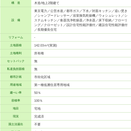
構 造
木造/地上2階建て
東京電力／公営水道／都市ガス／下水／対面キッチン／追い焚き
／シャンプードレッサー／浴室換気乾燥機／ウォシュレット／シ
設 備
ステムキッチン／食器洗浄乾燥器／浄水器／床下収納／フローリ
ング／クローゼット／設計住宅性能評価付／建設住宅性能評価付
／長期優良住宅
リフォーム
-
土地面積
142.03ｍ²(実測)
土地権利
所有権
セットバック
無
私道負担面積
無
都市計画
市街化区域
用途地域
第一種低層住居専用地域
建ぺい率
50％
容積率
100％
地目
宅地
現況
完成済
国土法届出
不要