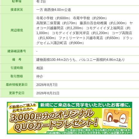
駐車場
有 2台
接道状況
一方 南西側4.00ｍ公道
寺尾小学校（約600m） 寺尾中学校（約290m）
高階第二保育園（約170m） 藤原白百合幼稚園（約1,000m） ヤ
オコー川越藤間店（約1,200m） コモディイイダ上福岡店（約
周辺環境
1,000m） コモディイイダ新河岸店（約1,200m） コープ高階店
（約1,600m） ファミリーマート川越寺尾店（約650m） ドラッ
グセイムス諏訪町店（約900m）
建築確認番号
-
備 考
建物面積100.44ｍ2のうち、バルコニー面積約4.86ｍ2あり
引渡時期
相談
取引態様
仲介
最終情報更新日
2026年8月7日
更新予定日
2026年8月21日