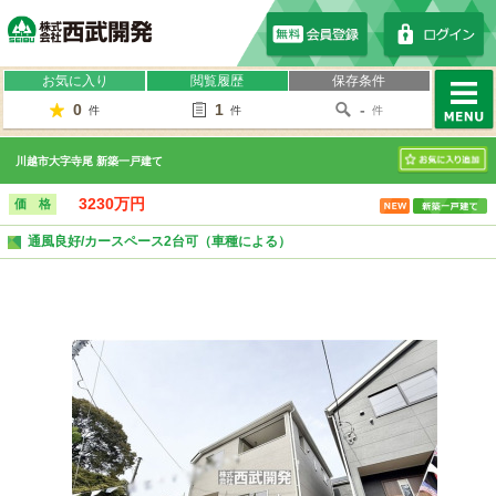
株式会社西武開発
お気に入り
閲覧履歴
保存条件
0
1
-
件
件
件
MENU
川越市大字寺尾 新築一戸建て
お気に入り
3230万円
価 格
通風良好/カースペース2台可（車種による）