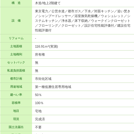
構 造
木造/地上2階建て
東京電力／公営水道／都市ガス／下水／対面キッチン／追い焚き
／シャンプードレッサー／浴室換気乾燥機／ウォシュレット／シ
設 備
ステムキッチン／浄水器／床下収納／ウォークインクローゼット
／フローリング／クローゼット／設計住宅性能評価付／建設住宅
性能評価付
リフォーム
-
土地面積
116.91ｍ²(実測)
土地権利
所有権
セットバック
無
私道負担面積
無
都市計画
市街化区域
用途地域
第一種低層住居専用地域
建ぺい率
50％
容積率
100％
地目
宅地
現況
完成済
国土法届出
不要