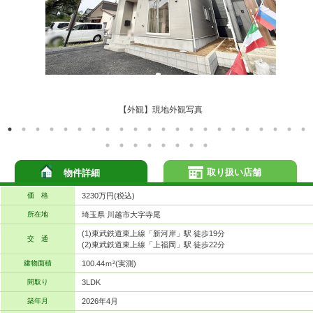
【外観】現地外観写真
取り扱い店舗
物件詳細
価 格
3230万円(税込)
所在地
埼玉県 川越市大字寺尾
(1)東武鉄道東上線「新河岸」駅 徒歩19分
交 通
(2)東武鉄道東上線「上福岡」駅 徒歩22分
建物面積
100.44ｍ²(実測)
間取り
3LDK
築年月
2026年4月