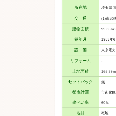
所在地
埼玉県 
交 通
(1)東
建物面積
99.36ｍ
築年月
1983年
設 備
東京電力
リフォーム
-
土地面積
165.39
セットバック
無
都市計画
市街化区
建ぺい率
60％
地目
宅地