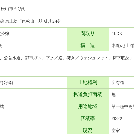
東松山市五領町
武鉄道東上線「東松山」駅 徒歩24分
間取り
²(公簿)
4LDK
構 造
6月
木造/地上2
／公営水道／都市ガス／下水／追い焚き／ウォシュレット／床下収納／
土地権利
ｍ²(公簿)
所有権
私道負担面積
無
用途地域
域
第一種中高
容積率
200％
現況
空家