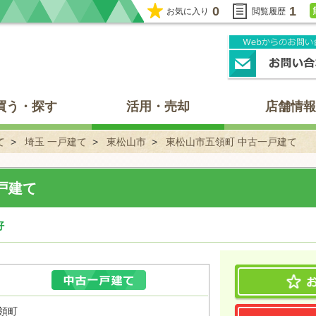
0
1
お気に入り
閲覧履歴
買う・探す
活用・売却
店舗情報
て
埼玉 一戸建て
東松山市
東松山市五領町 中古一戸建て
戸建て
好
領町