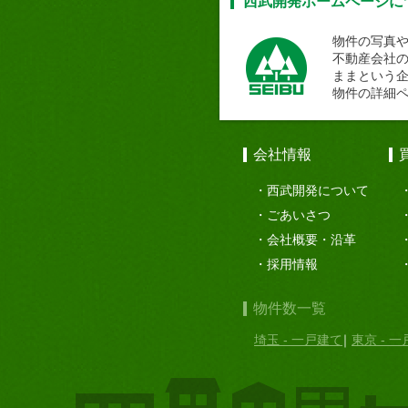
西武開発ホームページに
物件の写真
不動産会社
ままという
物件の詳細
会社情報
西武開発について
ごあいさつ
会社概要・沿革
採用情報
物件数一覧
埼玉 - 一戸建て
東京 - 