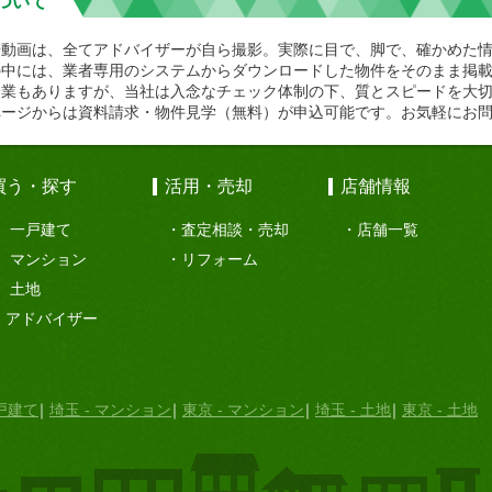
ついて
や動画は、全てアドバイザーが自ら撮影。実際に目で、脚で、確かめた
の中には、業者専用のシステムからダウンロードした物件をそのまま掲
企業もありますが、当社は入念なチェック体制の下、質とスピードを大
ページからは資料請求・物件見学（無料）が申込可能です。お気軽にお
買う・探す
活用・売却
店舗情報
一戸建て
査定相談・売却
店舗一覧
マンション
リフォーム
土地
アドバイザー
一戸建て
埼玉 - マンション
東京 - マンション
埼玉 - 土地
東京 - 土地