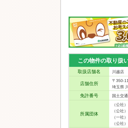
この物件の取り扱
取扱店舗名
川越店
〒350-1
店舗住所
埼玉県 川
免許番号
国土交通
（公社）
（公社）
所属団体
（一社）
（公社）