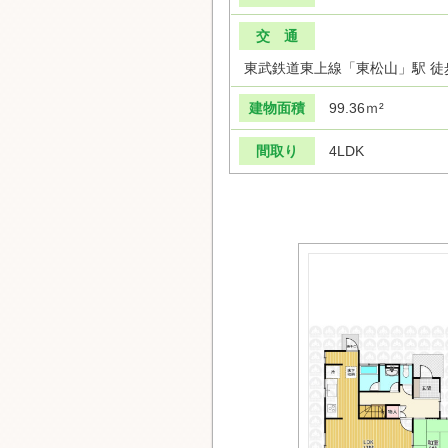
交 通
東武鉄道東上線「東松山」駅 徒
建物面積
99.36ｍ²
間取り
4LDK