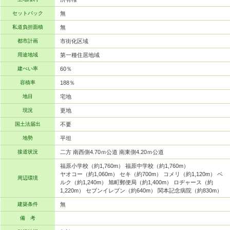
セットバック
無
私道負担面積
無
都市計画
市街化区域
用途地域
第一種住居地域
建ぺい率
60％
容積率
188％
地目
宅地
現況
更地
国土法届出
不要
地勢
平坦
接道状況
二方 南西側4.70ｍ公道 南東側4.20ｍ公道
福原小学校（約1,760m） 福原中学校（約1,760m）
ヤオコー（約1,060m） セキ（約700m） コメリ（約1,120m） ベ
周辺環境
ルク（約1,240m） 旭町郵便局（約1,400m） ロヂャース（約
1,220m） セブンイレブン（約640m） 関本記念病院（約830m）
建築条件
無
備 考