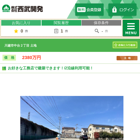
株式会社西武開発
お気に入り
閲覧履歴
保存条件
0
1
-
件
件
件
MENU
川越市中台２丁目 土地
お気に入り
2380万円
価 格
お好きな工務店で建築できます！/2沿線利用可能！