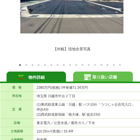
【外観】現地全景写真
取り扱い店舗
物件詳細
価 格
2380万円(税無) /坪単価71.34万円
所在地
埼玉県 川越市中台２丁目
(1)東武鉄道東上線「川越」駅 バス10分「つつじヶ丘住宅入口」
交 通
停歩4分
(2)西武鉄道新宿線「南大塚」駅 徒歩23分
設備
東京電力／公営水道／都市ガス／下水
土地面積
110.29ｍ²(実測) / 33.4坪
土地権利
所有権