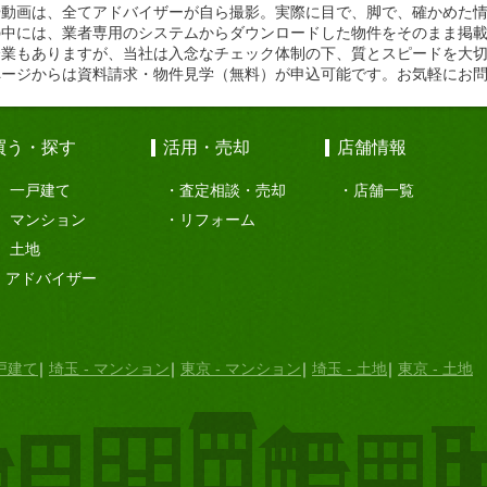
や動画は、全てアドバイザーが自ら撮影。実際に目で、脚で、確かめた
の中には、業者専用のシステムからダウンロードした物件をそのまま掲
企業もありますが、当社は入念なチェック体制の下、質とスピードを大
ページからは資料請求・物件見学（無料）が申込可能です。お気軽にお
買う・探す
活用・売却
店舗情報
一戸建て
査定相談・売却
店舗一覧
マンション
リフォーム
土地
アドバイザー
一戸建て
埼玉 - マンション
東京 - マンション
埼玉 - 土地
東京 - 土地