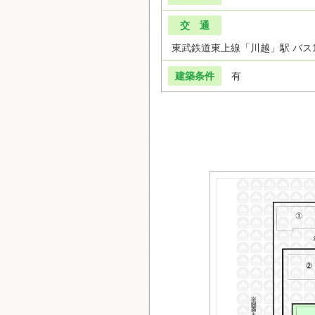
交 通
東武鉄道東上線「川越」駅 バス1
建築条件
有