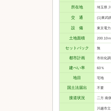
所在地
埼玉県 
交 通
(1)東
設 備
東京電力
土地面積
200.10ｍ
セットバック
無
都市計画
市街化調
建ぺい率
60％
地目
宅地
国土法届出
不要
接道状況
二方 南側
川越市立