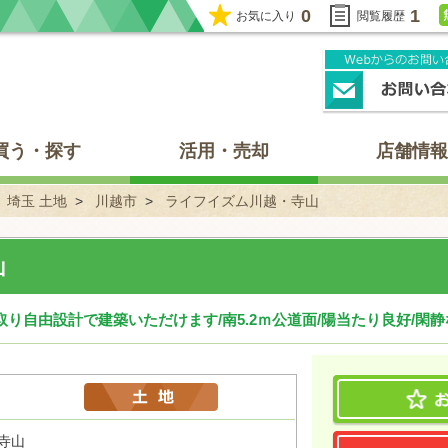
0
1
お気に入り
閲覧履歴
買う・探す
活用・売却
店舗情報
埼玉 土地
川越市
ライフイズム川越・寺山
山
間取り自由設計で建築いただけます/南5.2ｍ公道面/陽当たり良好/閑
寺山