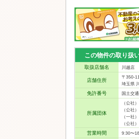
この物件の取り扱
取扱店舗名
川越店
〒350-1
店舗住所
埼玉県 川
免許番号
国土交通
（公社）
（公社）
所属団体
（一社）
（公社）
営業時間
9:30〜18