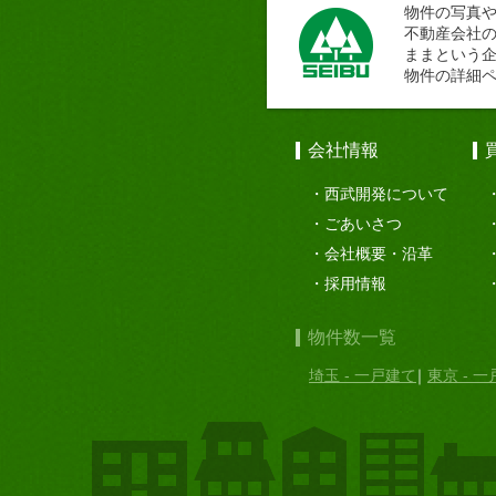
物件の写真
不動産会社
ままという
物件の詳細
会社情報
西武開発について
ごあいさつ
会社概要・沿革
採用情報
物件数一覧
埼玉 - 一戸建て
東京 - 