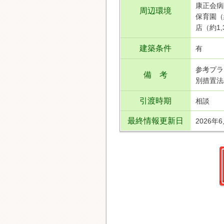
康正会病
周辺環境
保育園（
店（約1,
建築条件
有
参考プラ
備 考
別措置法
引渡時期
相談
最終情報更新日
2026年