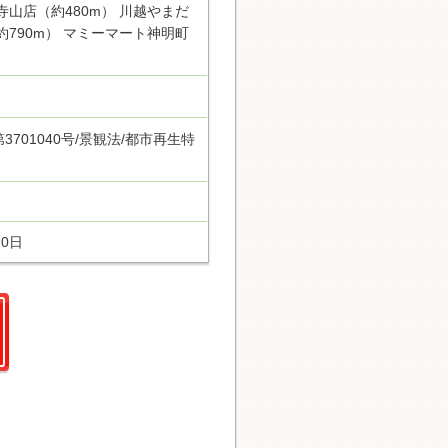
寺山店（約480m） 川越やまだ
約790m） マミーマート神明町
701040号/景観法/都市再生特
10日