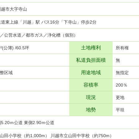
川越市大字寺山
武鉄道東上線「川越」駅 バス16分「下寺山」停歩2分
／公営水道／都市ガス／浄化槽（個別）
土地権利
²(公簿) /60.5坪
所有権
私道負担面積
無
用途地域
整区域
無指定
容積率
200％
現況
更地
地勢
平坦
5.20ｍ公道 東側2.90ｍ公道
山田小学校（約1,000m） 川越市立山田中学校（約750m）