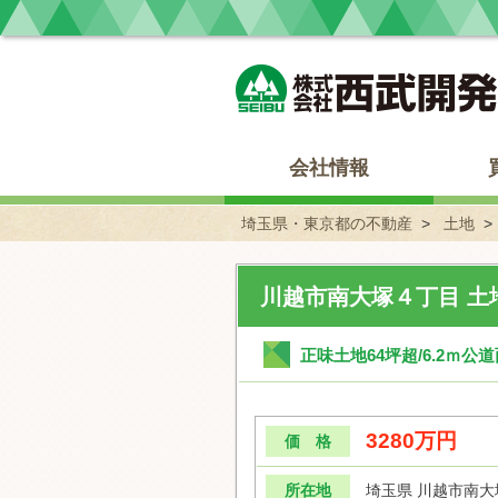
埼玉県・東京都の不動産 西武開発
会社情報
埼玉県・東京都の不動産
土地
川越市南大塚４丁目 土
正味土地64坪超/6.2ｍ公
3280万円
価 格
所在地
埼玉県 川越市南