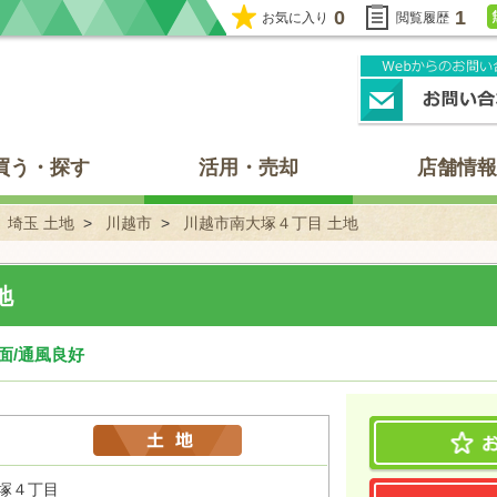
0
1
お気に入り
閲覧履歴
買う・探す
活用・売却
店舗情報
埼玉 土地
川越市
川越市南大塚４丁目 土地
地
道面/通風良好
大塚４丁目