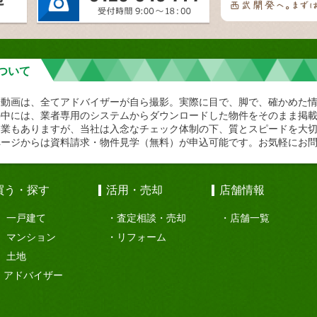
ついて
や動画は、全てアドバイザーが自ら撮影。実際に目で、脚で、確かめた
の中には、業者専用のシステムからダウンロードした物件をそのまま掲
企業もありますが、当社は入念なチェック体制の下、質とスピードを大
ページからは資料請求・物件見学（無料）が申込可能です。お気軽にお
買う・探す
活用・売却
店舗情報
一戸建て
査定相談・売却
店舗一覧
マンション
リフォーム
土地
アドバイザー