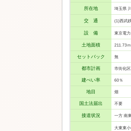
所在地
埼玉県 
交 通
(1)西
設 備
東京電力
土地面積
211.73ｍ
セットバック
無
都市計画
市街化区
建ぺい率
60％
地目
畑
国土法届出
不要
接道状況
一方 南東
大東東小学