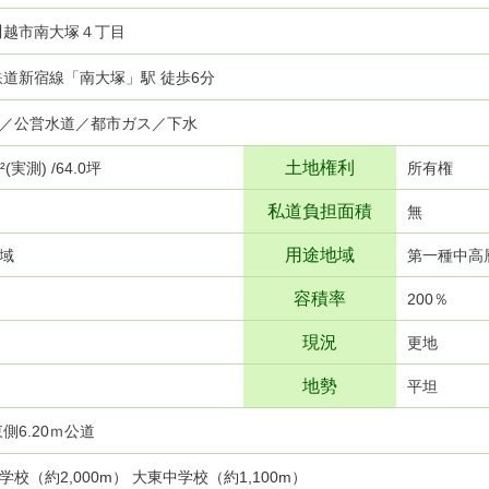
川越市南大塚４丁目
武鉄道新宿線「南大塚」駅 徒歩6分
／公営水道／都市ガス／下水
土地権利
²(実測) /64.0坪
所有権
私道負担面積
無
用途地域
域
第一種中高
容積率
200％
現況
更地
地勢
平坦
側6.20ｍ公道
校（約2,000m） 大東中学校（約1,100m）