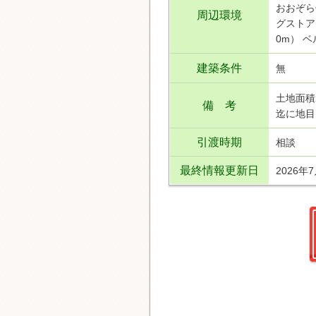
おおぞら
周辺環境
グストア
0m） 
建築条件
無
土地面積
備 考
迄に地目
引渡時期
相談
最終情報更新日
2026年