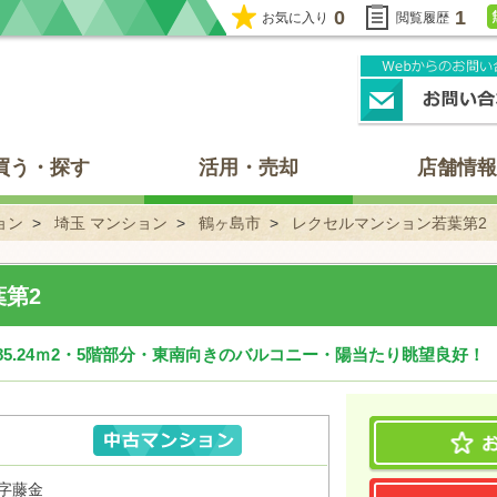
0
1
お気に入り
閲覧履歴
買う・探す
活用・売却
店舗情報
ョン
埼玉 マンション
鶴ヶ島市
レクセルマンション若葉第2
第2
5.24ｍ2・5階部分・東南向きのバルコニー・陽当たり眺望良好！
字藤金