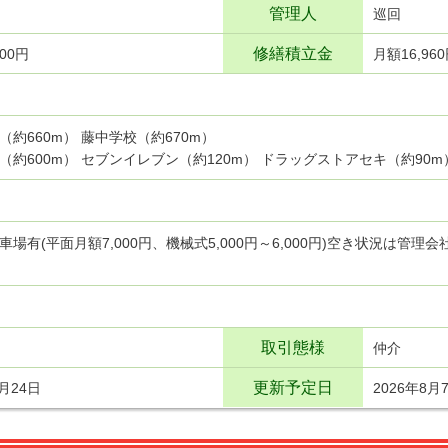
管理人
巡回
修繕積立金
800円
月額16,96
（約660m） 藤中学校（約670m）
（約600m） セブンイレブン（約120m） ドラッグストアセキ（約90m
車場有(平面月額7,000円、機械式5,000円～6,000円)空き状況は管理会
取引態様
仲介
更新予定日
7月24日
2026年8月