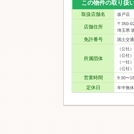
この物件の取り扱
取扱店舗名
坂戸店
〒350-0
店舗住所
埼玉県 坂
免許番号
国土交通
（公社）
（公社）
所属団体
（一社）
（公社）
営業時間
9:30〜18
定休日
年中無休