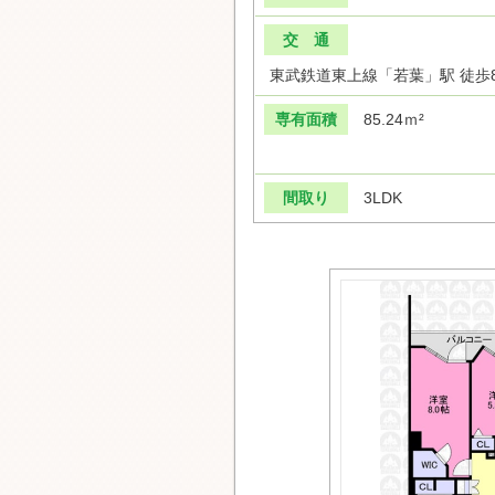
交 通
東武鉄道東上線「若葉」駅 徒歩
専有面積
85.24ｍ²
間取り
3LDK