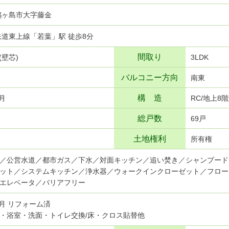
鶴ヶ島市大字藤金
武鉄道東上線「若葉」駅 徒歩8分
間取り
²(壁芯)
3LDK
バルコニー方向
南東
構 造
9月
RC/地上8
総戸数
69戸
土地権利
所有権
／公営水道／都市ガス／下水／対面キッチン／追い焚き／シャンプード
ット／システムキッチン／浄水器／ウォークインクローゼット／フロー
エレベータ／バリアフリー
4月 リフォーム済
・浴室・洗面・トイレ交換/床・クロス貼替他