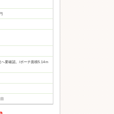
0円
）
社へ要確認。/ポーチ面積5.14ｍ
7日