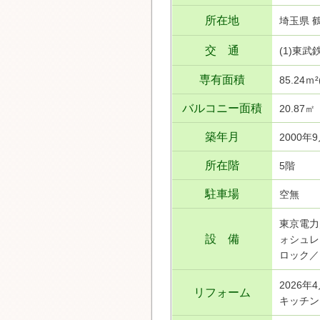
所在地
埼玉県 
交 通
(1)東
専有面積
85.24ｍ
バルコニー面積
20.87㎡
築年月
2000年
所在階
5階
駐車場
空無
東京電力
設 備
ォシュレ
ロック／
2026年
リフォーム
キッチン