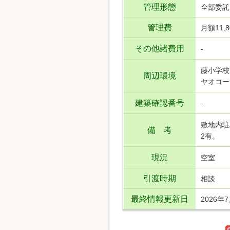
管理形態
全部委託
管理費
月額11,
その他諸費用
-
藤小学校
周辺環境
ヤオコー
建築確認番号
-
敷地内駐
備 考
2有。
現況
空室
引渡時期
相談
最終情報更新日
2026年