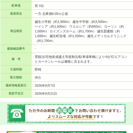
駐車場
有 4台
接道状況
一方 北東側6.00ｍ公道
越生小学校（約1,900m） 越生中学校（約3,500m）
ベイシア（約1,600m） ウエルシア（約650m） ローソン（約
周辺環境
1,000m） カイズンズホーム（約1,700m） 越生図書館（約
1,600m） 越生町役場（約1,500m） 越生メディカルクリニック
（約1,700m）
建築確認番号
-
景観法/宅地造成盛土等規制法/駐車場車種により4台可/エアコン
備 考
とカーテンレールは価格に含まれます。
引渡時期
即時
取引態様
仲介
最終情報更新日
2026年8月7日
更新予定日
2026年8月21日