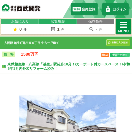
株式会社西武開発
お気に入り
閲覧履歴
保存条件
0
1
-
件
件
件
MENU
入間郡 越生町越生東６丁目 中古一戸建て
お気に入り
1580万円
価 格
東武越生線・八高線「越生」駅徒歩10分！/カーポート付カースペース！/令和
5年1月内外装リフォーム済み！