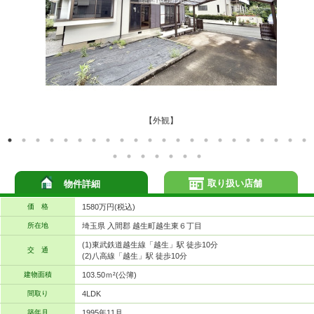
【外観】
取り扱い店舗
物件詳細
価 格
1580万円(税込)
所在地
埼玉県 入間郡 越生町越生東６丁目
(1)東武鉄道越生線「越生」駅 徒歩10分
交 通
(2)八高線「越生」駅 徒歩10分
建物面積
103.50ｍ²(公簿)
間取り
4LDK
築年月
1995年11月