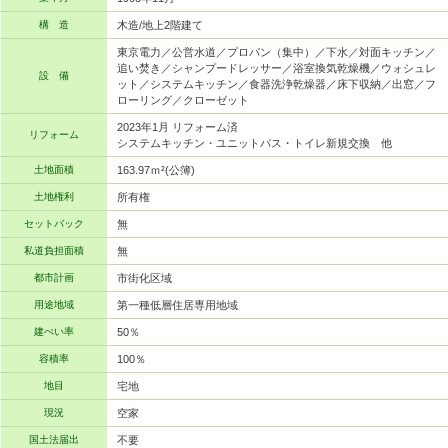
構 造
木造/地上2階建て
東京電力／公営水道／プロパン（集中）／下水／対面キッチン／
追い焚き／シャンプードレッサー／浴室換気乾燥機／ウォシュレ
設 備
ット／システムキッチン／食器洗浄乾燥器／床下収納／出窓／フ
ローリング／クローゼット
2023年1月 リフォーム済
リフォーム
システムキッチン・ユニットバス・トイレ新規交換 他
土地面積
163.97ｍ²(公簿)
土地権利
所有権
セットバック
無
私道負担面積
無
都市計画
市街化区域
用途地域
第一種低層住居専用地域
建ぺい率
50％
容積率
100％
地目
宅地
現況
空家
国土法届出
不要