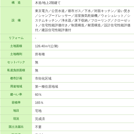
構 造
木造/地上2階建て
東京電力／公営水道／都市ガス／下水／対面キッチン／追い焚き
／シャンプードレッサー／浴室換気乾燥機／ウォシュレット／シ
設 備
ステムキッチン／浄水器／床下収納／フローリング／クローゼッ
ト／住宅性能評価付き／制震構造／耐震構造／設計住宅性能評価
付／建設住宅性能評価付
リフォーム
-
土地面積
126.40ｍ²(公簿)
土地権利
所有権
セットバック
無
私道負担面積
無
都市計画
市街化区域
用途地域
第一種住居地域
建ぺい率
60％
容積率
165％
地目
宅地
現況
完成済
国土法届出
不要