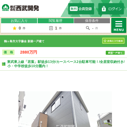
株式会社西武開発
お気に入り
閲覧履歴
保存条件
0
1
-
件
件
件
MENU
鶴ヶ島市大字藤金 新築一戸建て
お気に入り
2880万円
価 格
東武東上線「若葉」駅徒歩13分/カースペース2台駐車可能！/全居室収納付き/
小・中学校徒歩10分圏内！