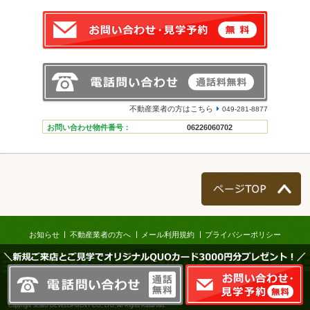
不動産業者の方はこちら
049-281-8877
お問い合わせ物件番号：
06226060702
ページTOP
お知らせ
不動産業者の方へ
メール利用規約
プライバシーポリシー
＼新規ご来店とご見学でオリジナルQUOカード3000円分プレゼント！／
株式会社西武開発
Copyright SEIBU DEVELOPMENT CO., LTD, All Rights Reserved.