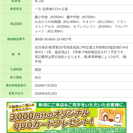
駐車場
有 2台
接道状況
一方 北西側4.13ｍ公道
藤小学校（約550m） 藤中学校（約750m）
かみひろや幼稚園（約1,400m） ヤオコー（約1,100m） ドラッ
周辺環境
クストアセキ（約350m） セブンイレブン（約250m） ワカバウ
ォーク（約2,000m）
建築確認番号
第KBI-SGM26-10-0827号
法22条区域/景観法/宅地造成及び特定盛土等規制法/協定地0.5m2
持分1／1有。協定地は1、2号棟で地役権設定を行う予定です。
備 考
登記費用は買主負担となります。/駐車場車種により2台可。/旗
竿地
引渡時期
相談
取引態様
仲介
最終情報更新日
2026年7月30日
更新予定日
2026年8月13日