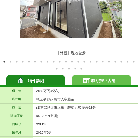
【外観】現地全景
取り扱い店舗
物件詳細
価 格
2880万円(税込)
所在地
埼玉県 鶴ヶ島市大字藤金
交 通
(1)東武鉄道東上線「若葉」駅 徒歩13分
建物面積
95.58ｍ²(実測)
間取り
3SLDK
築年月
2026年6月