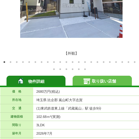
【外観】
取り扱い店舗
物件詳細
価 格
2680万円(税込)
所在地
埼玉県 比企郡 嵐山町大字志賀
交 通
(1)東武鉄道東上線「武蔵嵐山」駅 徒歩9分
建物面積
102.68ｍ²(実測)
間取り
3LDK
築年月
2026年7月