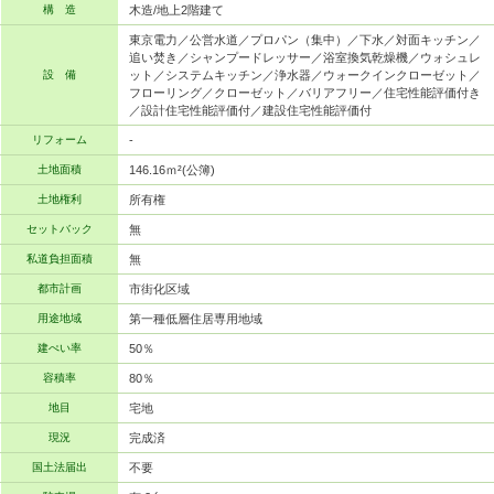
構 造
木造/地上2階建て
東京電力／公営水道／プロパン（集中）／下水／対面キッチン／
追い焚き／シャンプードレッサー／浴室換気乾燥機／ウォシュレ
設 備
ット／システムキッチン／浄水器／ウォークインクローゼット／
フローリング／クローゼット／バリアフリー／住宅性能評価付き
／設計住宅性能評価付／建設住宅性能評価付
リフォーム
-
土地面積
146.16ｍ²(公簿)
土地権利
所有権
セットバック
無
私道負担面積
無
都市計画
市街化区域
用途地域
第一種低層住居専用地域
建ぺい率
50％
容積率
80％
地目
宅地
現況
完成済
国土法届出
不要