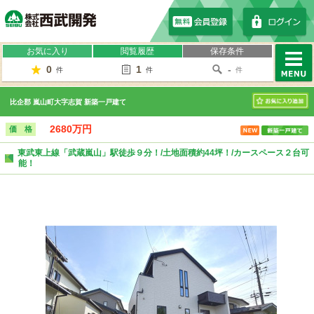
株式会社西武開発
お気に入り
閲覧履歴
保存条件
0
1
-
件
件
件
MENU
比企郡 嵐山町大字志賀 新築一戸建て
お気に入り
2680万円
価 格
東武東上線「武蔵嵐山」駅徒歩９分！/土地面積約44坪！/カースペース２台可
能！