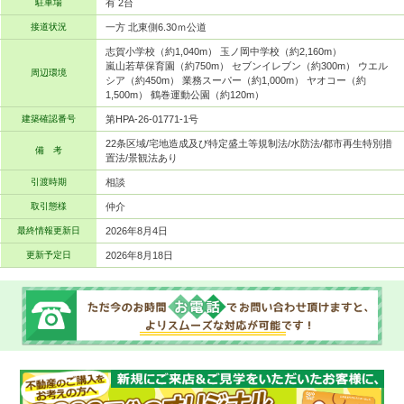
駐車場
有 2台
接道状況
一方 北東側6.30ｍ公道
志賀小学校（約1,040m） 玉ノ岡中学校（約2,160m）
嵐山若草保育園（約750m） セブンイレブン（約300m） ウエル
周辺環境
シア（約450m） 業務スーパー（約1,000m） ヤオコー（約
1,500m） 鶴巻運動公園（約120m）
建築確認番号
第HPA-26-01771-1号
22条区域/宅地造成及び特定盛土等規制法/水防法/都市再生特別措
備 考
置法/景観法あり
引渡時期
相談
取引態様
仲介
最終情報更新日
2026年8月4日
更新予定日
2026年8月18日