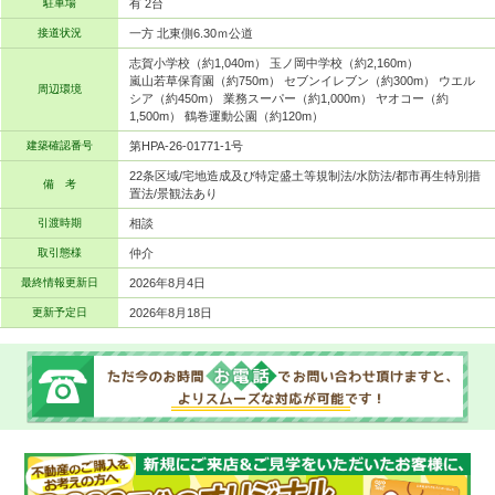
駐車場
有 2台
接道状況
一方 北東側6.30ｍ公道
志賀小学校（約1,040m） 玉ノ岡中学校（約2,160m）
嵐山若草保育園（約750m） セブンイレブン（約300m） ウエル
周辺環境
シア（約450m） 業務スーパー（約1,000m） ヤオコー（約
1,500m） 鶴巻運動公園（約120m）
建築確認番号
第HPA-26-01771-1号
22条区域/宅地造成及び特定盛土等規制法/水防法/都市再生特別措
備 考
置法/景観法あり
引渡時期
相談
取引態様
仲介
最終情報更新日
2026年8月4日
更新予定日
2026年8月18日