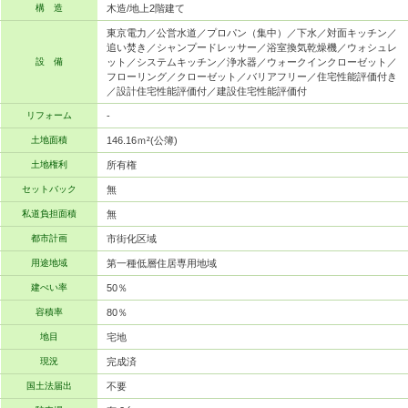
構 造
木造/地上2階建て
東京電力／公営水道／プロパン（集中）／下水／対面キッチン／
追い焚き／シャンプードレッサー／浴室換気乾燥機／ウォシュレ
設 備
ット／システムキッチン／浄水器／ウォークインクローゼット／
フローリング／クローゼット／バリアフリー／住宅性能評価付き
／設計住宅性能評価付／建設住宅性能評価付
リフォーム
-
土地面積
146.16ｍ²(公簿)
土地権利
所有権
セットバック
無
私道負担面積
無
都市計画
市街化区域
用途地域
第一種低層住居専用地域
建ぺい率
50％
容積率
80％
地目
宅地
現況
完成済
国土法届出
不要