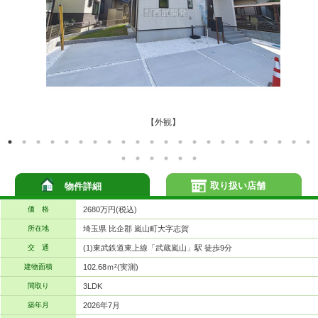
【外観】
取り扱い店舗
物件詳細
価 格
2680万円(税込)
所在地
埼玉県 比企郡 嵐山町大字志賀
交 通
(1)東武鉄道東上線「武蔵嵐山」駅 徒歩9分
建物面積
102.68ｍ²(実測)
間取り
3LDK
築年月
2026年7月