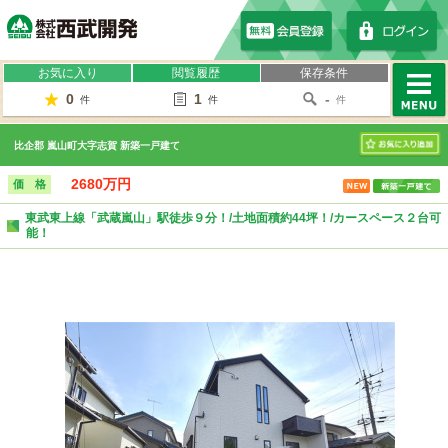
株式会社西武開発
お気に入り
閲覧履歴
保存条件
0
1
-
件
件
件
MENU
比企郡 嵐山町大字志賀 新築一戸建て
お気に入り
2680万円
価 格
東武東上線「武蔵嵐山」駅徒歩９分！/土地面積約44坪！/カースペース２台可
能！