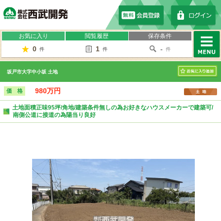
株式会社西武開発
お気に入り
閲覧履歴
保存条件
0
1
-
件
件
件
MENU
坂戸市大字中小坂 土地
お気に入り
980万円
価 格
土地面積正味95坪/角地/建築条件無しの為お好きなハウスメーカーで建築可/
南側公道に接道の為陽当り良好