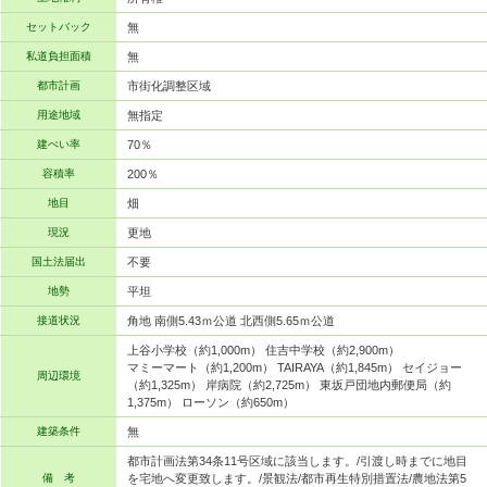
セットバック
無
私道負担面積
無
都市計画
市街化調整区域
用途地域
無指定
建ぺい率
70％
容積率
200％
地目
畑
現況
更地
国土法届出
不要
地勢
平坦
接道状況
角地 南側5.43ｍ公道 北西側5.65ｍ公道
上谷小学校（約1,000m） 住吉中学校（約2,900m）
マミーマート（約1,200m） TAIRAYA（約1,845m） セイジョー
周辺環境
（約1,325m） 岸病院（約2,725m） 東坂戸団地内郵便局（約
1,375m） ローソン（約650m）
建築条件
無
都市計画法第34条11号区域に該当します。/引渡し時までに地目
備 考
を宅地へ変更致します。/景観法/都市再生特別措置法/農地法第5