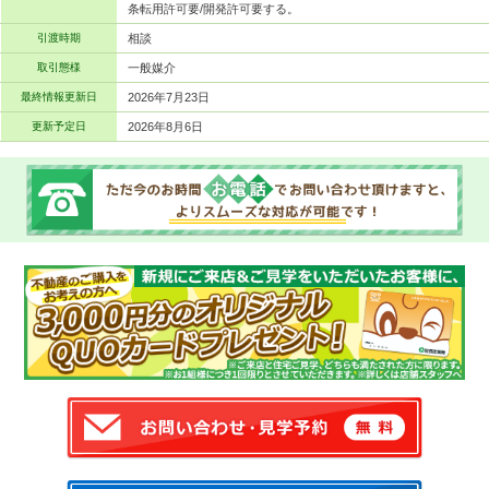
条転用許可要/開発許可要する。
引渡時期
相談
取引態様
一般媒介
最終情報更新日
2026年7月23日
更新予定日
2026年8月6日