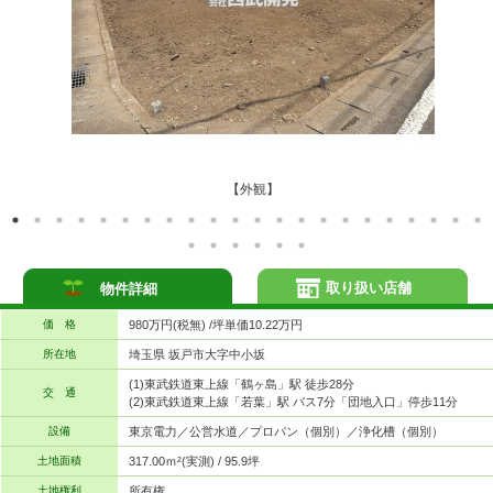
【外観】
取り扱い店舗
物件詳細
価 格
980万円(税無) /坪単価10.22万円
所在地
埼玉県 坂戸市大字中小坂
(1)東武鉄道東上線「鶴ヶ島」駅 徒歩28分
交 通
(2)東武鉄道東上線「若葉」駅 バス7分「団地入口」停歩11分
設備
東京電力／公営水道／プロパン（個別）／浄化槽（個別）
土地面積
317.00ｍ²(実測) / 95.9坪
土地権利
所有権