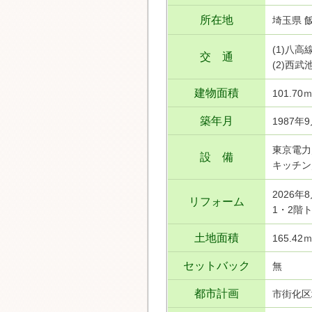
所在地
埼玉県 
(1)八
交 通
(2)西
建物面積
101.70
築年月
1987年
東京電力
設 備
キッチン
2026年
リフォーム
1・2階
土地面積
165.42
セットバック
無
都市計画
市街化区