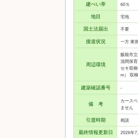
建ぺい率
60％
地目
宅地
国土法届出
不要
接道状況
一方 東側
飯能市立
浅間保育
周辺環境
セキ双柳
m） 双柳
建築確認番号
-
カースペ
備 考
ません
引渡時期
相談
最終情報更新日
2026年