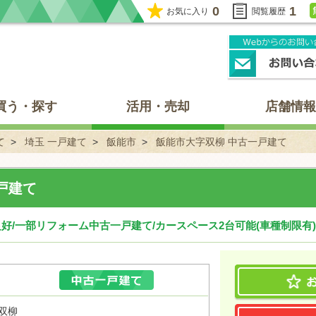
0
1
お気に入り
閲覧履歴
買う・探す
活用・売却
店舗情報
て
埼玉 一戸建て
飯能市
飯能市大字双柳 中古一戸建て
戸建て
/一部リフォーム中古一戸建て/カースペース2台可能(車種制限有)/
双柳