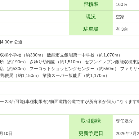
容積率
160％
現況
空家
駐車場
有 3台
4.00ｍ公道
双柳小学校（約330m） 飯能市立飯能第一中学校（約1,070m）
所（約190m） さゆり幼稚園（約1,510m） セブンイレブン飯能双柳東
店（約530m） フーコットショッピングセンター（約550m） ファミリ
郵便局（約1,150m） 業務スーパー飯能店（約1,170m）
ース3台可能(車種制限有)/前面道路公道ですが所有者が個人になります
取引態様
専任媒介
更新予定日
7月10日
2026年7月