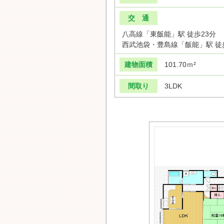
交 通
八高線「東飯能」駅 徒歩23分
西武池袋・豊島線「飯能」駅 徒
建物面積
101.70ｍ²
間取り
3LDK