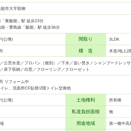
飯能市大字双柳
高線「東飯能」駅 徒歩23分
武池袋・豊島線「飯能」駅 徒歩36分
間取り
ｍ²(公簿)
3LDK
構 造
9月
木造/地上2
／公営水道／プロパン（個別）／下水／追い焚き／シャンプードレッサ
／床下収納／出窓／フローリング／クローゼット
8月 リフォーム中
トイレ、洗面所CF貼替/2階トイレ交換他
土地権利
ｍ²(公簿)
所有権
私道負担面積
無
用途地域
域
第一種中高