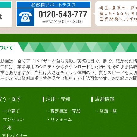
ついて
や動画は、全てアドバイザーが自ら撮影。実際に目で、脚で、確かめた
の中には、業者専用のシステムからダウンロードした物件をそのまま掲
企業もありますが、当社は入念なチェック体制の下、質とスピードを大
ページからは資料請求・物件見学（無料）が申込可能です。お気軽にお
買う・探す
活用・売却
店舗情報
一戸建て
査定相談・売却
店舗一覧
マンション
リフォーム
土地
アドバイザー