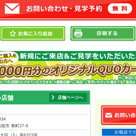
い店舗
店舗ページへ
034
能市 東町27-6
大臣（5）第6323号