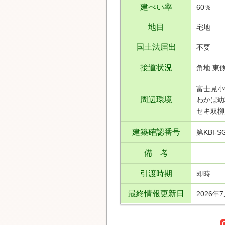
建ぺい率
60％
地目
宅地
国土法届出
不要
接道状況
角地 東側
富士見小
周辺環境
わかば幼
セキ双柳
建築確認番号
第KBI-S
備 考
引渡時期
即時
最終情報更新日
2026年