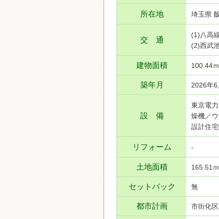
所在地
埼玉県 
(1)八
交 通
(2)西
建物面積
100.44
築年月
2026年
東京電力
設 備
燥機／ウ
設計住宅
リフォーム
-
土地面積
165.51
セットバック
無
都市計画
市街化区