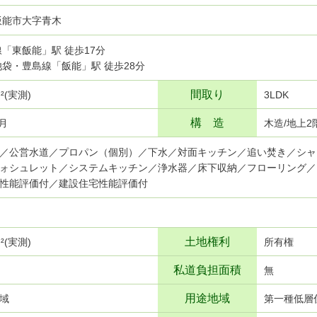
飯能市大字青木
高線「東飯能」駅 徒歩17分
武池袋・豊島線「飯能」駅 徒歩28分
間取り
ｍ²(実測)
3LDK
構 造
6月
木造/地上2
／公営水道／プロパン（個別）／下水／対面キッチン／追い焚き／シャ
ォシュレット／システムキッチン／浄水器／床下収納／フローリング／
性能評価付／建設住宅性能評価付
土地権利
ｍ²(実測)
所有権
私道負担面積
無
用途地域
域
第一種低層