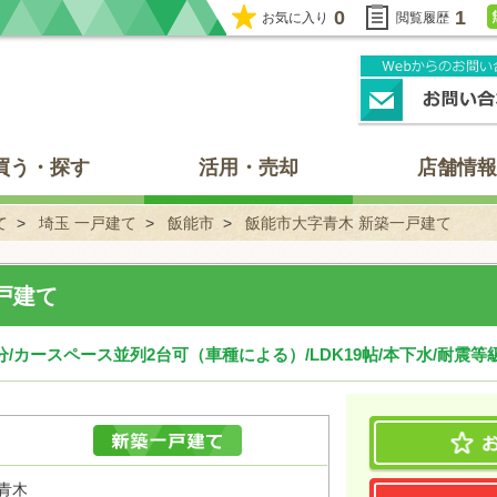
0
1
お気に入り
閲覧履歴
買う・探す
活用・売却
店舗情報
て
埼玉 一戸建て
飯能市
飯能市大字青木 新築一戸建て
戸建て
分/カースペース並列2台可（車種による）/LDK19帖/本下水/耐震等級
青木