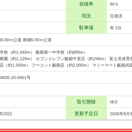
容積率
80％
現況
完成済
駐車場
有 2台
6.00ｍ公道 南側6.00ｍ公道
学校（約1,040m） 飯能第一中学校（約800m）
稚園（約1,120m） セブンイレブン飯能中居店（約240m） 富士見保育
店（約1,200m） フーコット飯能店（約2,000m） マミーマート飯能武蔵
GM26-10-0461号
取引態様
仲介
更新予定日
7月20日
2026年8月