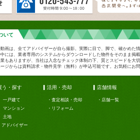
ついて
や動画は、全てアドバイザーが自ら撮影。実際に目で、脚で、確かめた
の中には、業者専用のシステムからダウンロードした物件をそのまま掲
企業もありますが、当社は入念なチェック体制の下、質とスピードを大
ページからは資料請求・物件見学（無料）が申込可能です。お気軽にお
買う・探す
活用・売却
店舗情報
一戸建て
査定相談・売却
店舗一覧
マンション
リフォーム
土地
アドバイザー