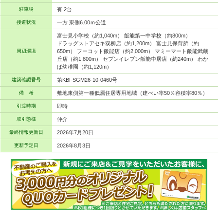
駐車場
有 2台
接道状況
一方 東側6.00ｍ公道
富士見小学校（約1,040m） 飯能第一中学校（約800m）
ドラッグストアセキ双柳店（約1,200m） 富士見保育所（約
周辺環境
650m） フーコット飯能店（約2,000m） マミーマート飯能武蔵
丘店（約1,800m） セブンイレブン飯能中居店（約240m） わか
ば幼稚園（約1,120m）
建築確認番号
第KBI-SGM26-10-0460号
備 考
敷地東側第一種低層住居専用地域（建ぺい率50％容積率80％）
引渡時期
即時
取引態様
仲介
最終情報更新日
2026年7月20日
更新予定日
2026年8月3日