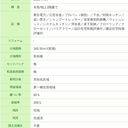
構 造
木造/地上2階建て
東京電力／公営水道／プロパン（個別）／下水／対面キッチン／
追い焚き／シャンプードレッサー／浴室換気乾燥機／ウォシュレ
設 備
ット／システムキッチン／浄水器／床下収納／フローリング／ク
ローゼット／バリアフリー／設計住宅性能評価付／建設住宅性能
評価付
リフォーム
-
土地面積
165.50ｍ²(実測)
土地権利
所有権
セットバック
無
私道負担面積
無
都市計画
市街化区域
用途地域
第一種住居地域
建ぺい率
60％
容積率
200％
地目
宅地
現況
完成済
国土法届出
不要