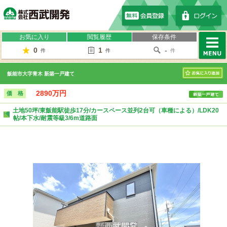
株式会社西武開発
お気に入り
閲覧履歴
保存条件
0
1
-
件
件
件
MENU
飯能市大字青木 新築一戸建て
お気に入り
2890万円
価 格
土地50坪/東飯能駅徒歩17分/カースペース並列2台可（車種による）/LDK20
帖/本下水/耐震等級3/6m道路面