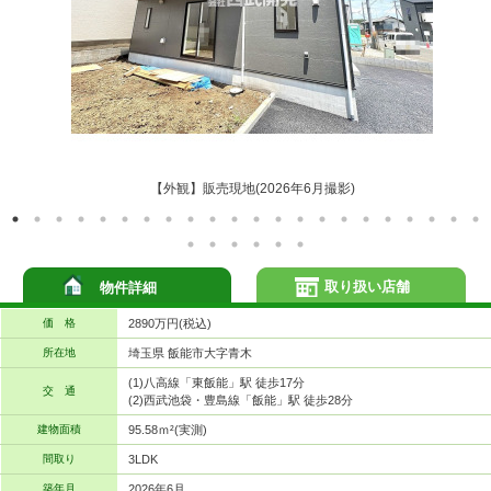
【外観】販売現地(2026年6月撮影)
取り扱い店舗
物件詳細
価 格
2890万円(税込)
所在地
埼玉県 飯能市大字青木
(1)八高線「東飯能」駅 徒歩17分
交 通
(2)西武池袋・豊島線「飯能」駅 徒歩28分
建物面積
95.58ｍ²(実測)
間取り
3LDK
築年月
2026年6月