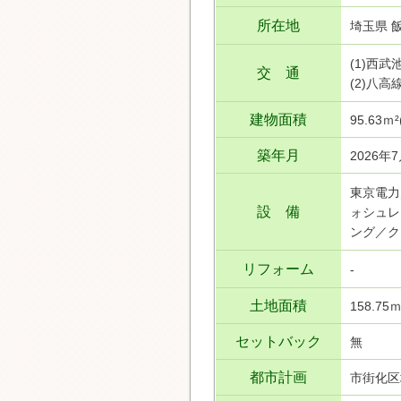
所在地
埼玉県 
(1)西
交 通
(2)八
建物面積
95.63ｍ
築年月
2026年
東京電力
設 備
ォシュレ
ング／ク
リフォーム
-
土地面積
158.75
セットバック
無
都市計画
市街化区