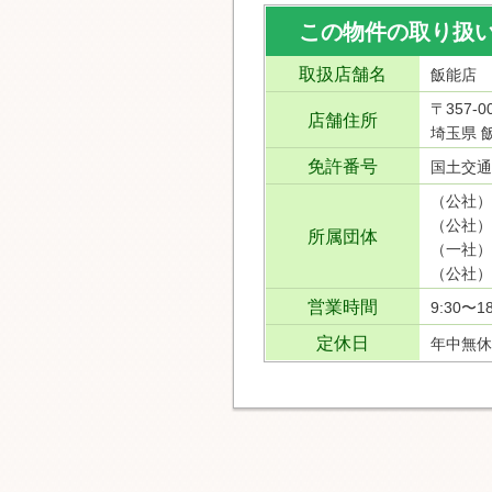
この物件の取り扱
取扱店舗名
飯能店
〒357-0
店舗住所
埼玉県 飯
免許番号
国土交通
（公社）
（公社）
所属団体
（一社）
（公社）
営業時間
9:30〜18
定休日
年中無休