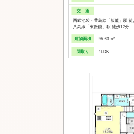
交 通
西武池袋・豊島線「飯能」駅 徒
八高線「東飯能」駅 徒歩12分
建物面積
95.63ｍ²
間取り
4LDK