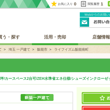
0
1
お気に入り
閲覧履歴
買う・探す
活用・売却
店舗情報
て
埼玉 一戸建て
飯能市
ライフイズム飯能南町
8坪/カースペース2台可/ZEH水準省エネ仕様/シューズインクローゼ