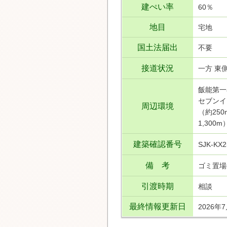
建ぺい率
60％
地目
宅地
国土法届出
不要
接道状況
一方 東側
飯能第一
セブンイ
周辺環境
（約25
1,300m
建築確認番号
SJK-KX
備 考
ゴミ置場持
引渡時期
相談
最終情報更新日
2026年