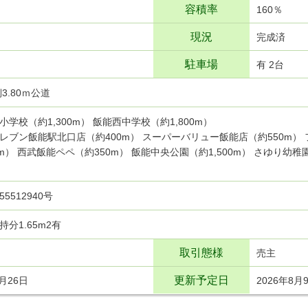
容積率
160％
現況
完成済
駐車場
有 2台
3.80ｍ公道
小学校（約1,300m） 飯能西中学校（約1,800m）
レブン飯能駅北口店（約400m） スーパーバリュー飯能店（約550m）
0m） 西武飯能ペペ（約350m） 飯能中央公園（約1,500m） さゆり幼稚
）
255512940号
分1.65m2有
取引態様
売主
更新予定日
7月26日
2026年8月