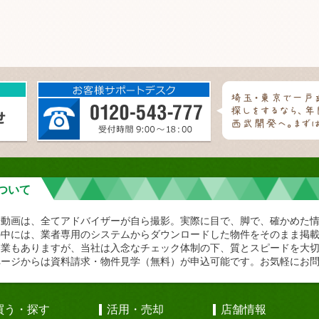
ついて
や動画は、全てアドバイザーが自ら撮影。実際に目で、脚で、確かめた
の中には、業者専用のシステムからダウンロードした物件をそのまま掲
企業もありますが、当社は入念なチェック体制の下、質とスピードを大
ページからは資料請求・物件見学（無料）が申込可能です。お気軽にお
買う・探す
活用・売却
店舗情報