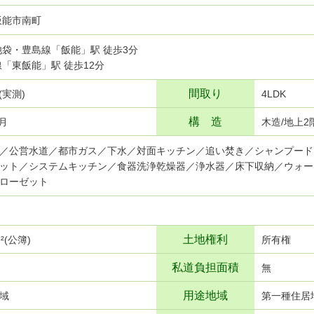
飯能市南町
武池袋・豊島線「飯能」駅 徒歩3分
高線「東飯能」駅 徒歩12分
間取り
²(実測)
4LDK
構 造
7月
木造/地上2
／公営水道／都市ガス／下水／対面キッチン／追い焚き／シャンプード
ット／システムキッチン／食器洗浄乾燥器／浄水器／床下収納／ウォー
ローゼット
土地権利
ｍ²(公簿)
所有権
私道負担面積
無
用途地域
域
第一種住居