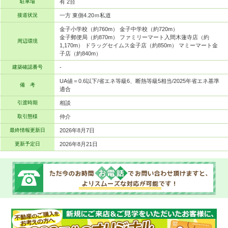
駐車場
有 2台
接道状況
一方 東側4.20ｍ私道
金子小学校（約760m） 金子中学校（約720m）
金子郵便局（約870m） ファミリーマート入間木蓮寺店（約
周辺環境
1,170m） ドラッグセイムス金子店（約850m） マミーマート金
子店（約840m）
建築確認番号
-
UA値＝0.6以下/省エネ等級6、断熱等級5相当/2025年省エネ基準
備 考
適合
引渡時期
相談
取引態様
仲介
最終情報更新日
2026年8月7日
更新予定日
2026年8月21日