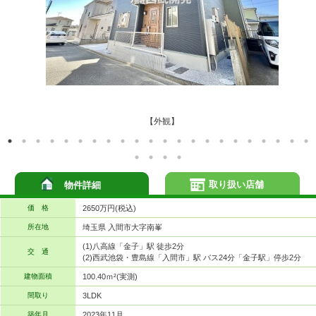
【外観】
取り扱い店舗
物件詳細
価 格
2650万円(税込)
所在地
埼玉県 入間市大字南峯
(1)八高線「金子」駅 徒歩2分
交 通
(2)西武池袋・豊島線「入間市」駅 バス24分「金子駅」停歩2分
建物面積
100.40ｍ²(実測)
間取り
3LDK
築年月
2023年11月