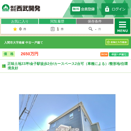
株式会社西武開発
お気に入り
閲覧履歴
保存条件
0
1
-
件
件
件
MENU
入間市大字南峯 中古一戸建て
お気に入り
2650万円
価 格
正味土地33坪/金子駅徒歩2分/カースペース2台可（車種による）/整形地/住環
境良好