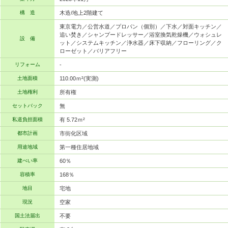
構 造
木造/地上2階建て
東京電力／公営水道／プロパン（個別）／下水／対面キッチン／
追い焚き／シャンプードレッサー／浴室換気乾燥機／ウォシュレ
設 備
ット／システムキッチン／浄水器／床下収納／フローリング／ク
ローゼット／バリアフリー
リフォーム
-
土地面積
110.00ｍ²(実測)
土地権利
所有権
セットバック
無
私道負担面積
有 5.72ｍ²
都市計画
市街化区域
用途地域
第一種住居地域
建ぺい率
60％
容積率
168％
地目
宅地
現況
空家
国土法届出
不要