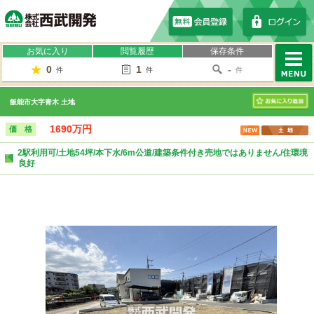
株式会社西武開発
お気に入り
閲覧履歴
保存条件
0
1
-
件
件
件
MENU
飯能市大字青木 土地
お気に入り
1690万円
価 格
2駅利用可/土地54坪/本下水/6m公道/建築条件付き売地ではありません/住環境
良好