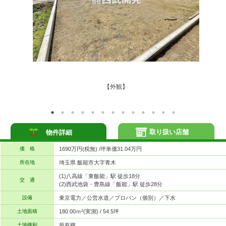
【外観】
取り扱い店舗
物件詳細
価 格
1690万円(税無) /坪単価31.04万円
所在地
埼玉県 飯能市大字青木
(1)八高線「東飯能」駅 徒歩18分
交 通
(2)西武池袋・豊島線「飯能」駅 徒歩28分
設備
東京電力／公営水道／プロパン（個別）／下水
土地面積
180.00ｍ²(実測) / 54.5坪
土地権利
所有権