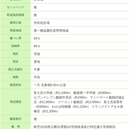
セットバック
無
私道負担面積
無
都市計画
市街化区域
用途地域
第一種低層住居専用地域
建ぺい率
50％
容積率
80％
地目
宅地
現況
更地
国土法届出
不要
地勢
平坦
接道状況
一方 北東側6.00ｍ公道
富士見小学校（約1,040m） 飯能第一中学校（約800m）
セブンイレブン飯能中居店（約240m） マミーマート飯能武蔵丘
周辺環境
店（約1,800m） フーコット飯能店（約2,000m） 富士見保育所
（約650m） わかば幼稚園（約1,120m） ドラッグストアセキ双
柳店（約1,200m）
建築条件
無
備 考
航空法/自然公園法/景観法/宅地造成及び特定盛土等規制法