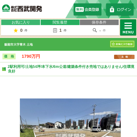
株式会社西武開発
お気に入り
閲覧履歴
保存条件
0
1
-
件
件
件
MENU
飯能市大字青木 土地
お気に入り
1790万円
価 格
2駅利用可/土地54坪/本下水/6m公道/建築条件付き売地ではありません/住環境
良好