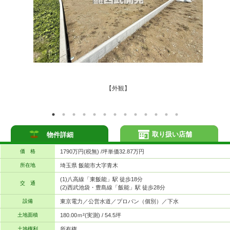
【外観】
取り扱い店舗
物件詳細
価 格
1790万円(税無) /坪単価32.87万円
所在地
埼玉県 飯能市大字青木
(1)八高線「東飯能」駅 徒歩18分
交 通
(2)西武池袋・豊島線「飯能」駅 徒歩28分
設備
東京電力／公営水道／プロパン（個別）／下水
土地面積
180.00ｍ²(実測) / 54.5坪
土地権利
所有権