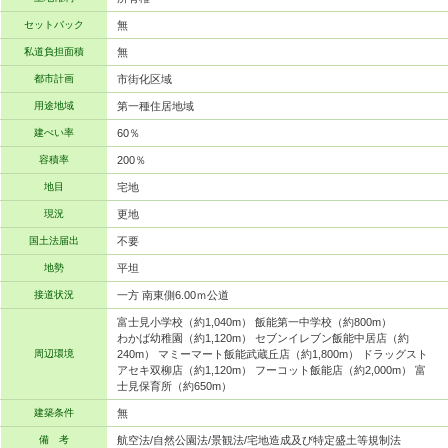
セットバック
無
私道負担面積
無
都市計画
市街化区域
用途地域
第一種住居地域
建ぺい率
60％
容積率
200％
地目
宅地
現況
更地
国土法届出
不要
地勢
平坦
接道状況
一方 南東側6.00ｍ公道
富士見小学校（約1,040m） 飯能第一中学校（約800m）
わかば幼稚園（約1,120m） セブンイレブン飯能中居店（約
周辺環境
240m） マミーマート飯能武蔵丘店（約1,800m） ドラッグスト
アセキ双柳店（約1,120m） フーコット飯能店（約2,000m） 富
士見保育所（約650m）
建築条件
無
備 考
航空法/自然公園法/景観法/宅地造成及び特定盛土等規制法