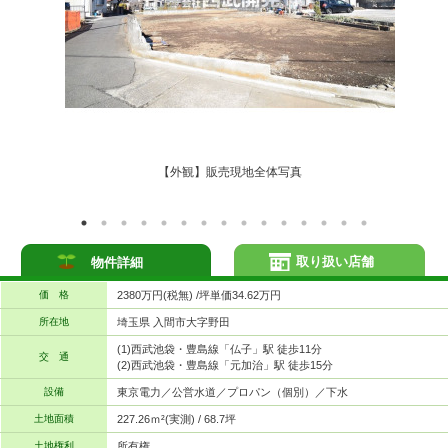
【外観】販売現地全体写真
取り扱い店舗
物件詳細
価 格
2380万円(税無) /坪単価34.62万円
所在地
埼玉県 入間市大字野田
(1)西武池袋・豊島線「仏子」駅 徒歩11分
交 通
(2)西武池袋・豊島線「元加治」駅 徒歩15分
設備
東京電力／公営水道／プロパン（個別）／下水
土地面積
227.26ｍ²(実測) / 68.7坪
土地権利
所有権