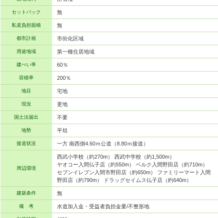
セットバック
無
私道負担面積
無
都市計画
市街化区域
用途地域
第一種住居地域
建ぺい率
60％
容積率
200％
地目
宅地
現況
更地
国土法届出
不要
地勢
平坦
接道状況
一方 南西側4.60ｍ公道（8.80ｍ接道）
西武小学校（約270m） 西武中学校（約1,500m）
ヤオコー入間仏子店（約550m） ベルク入間野田店（約710m）
周辺環境
セブンイレブン入間市野田店（約650m） ファミリーマート入間
野田店（約790m） ドラッグセイムス仏子店（約640m）
建築条件
無
備 考
水道加入金・受益者負担金要/不整形地