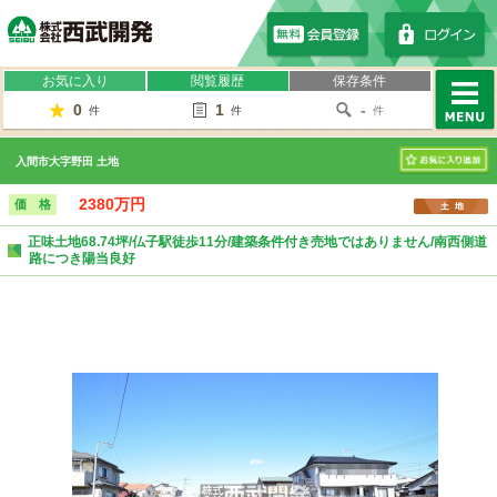
株式会社西武開発
お気に入り
閲覧履歴
保存条件
0
1
-
件
件
件
MENU
入間市大字野田 土地
お気に入り
2380万円
価 格
正味土地68.74坪/仏子駅徒歩11分/建築条件付き売地ではありません/南西側道
路につき陽当良好