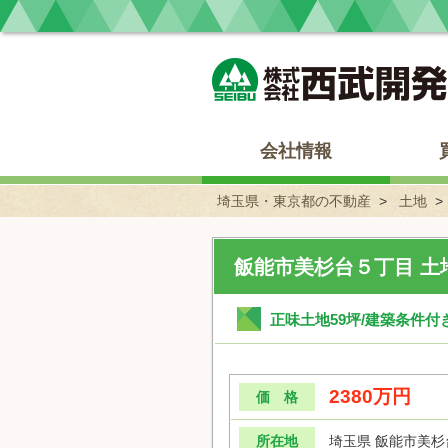
埼玉県・東京都の不動産 西武開発
会社情報
埼玉県・東京都の不動産
土地
飯能市美杉台５丁目 土
正味土地59坪/建築条件付
2380万円
価 格
所在地
埼玉県 飯能市美