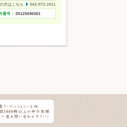
の方はこちら
042-972-2411
件番号：
05125040301