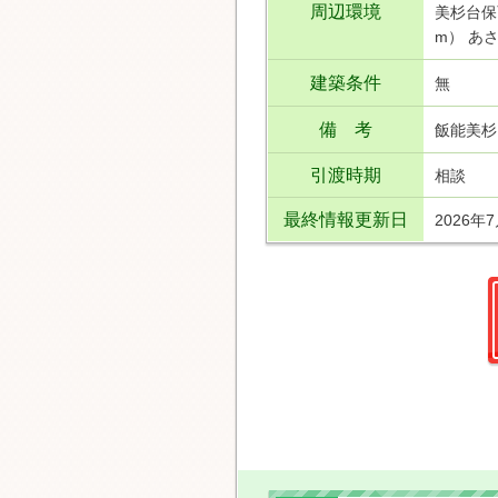
周辺環境
美杉台保
m） あ
建築条件
無
備 考
飯能美杉
引渡時期
相談
最終情報更新日
2026年