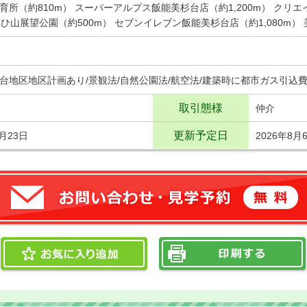
育所（約810m） スーパーアルプス飯能美杉台店（約1,200m） クリエイ
さひ山展望公園（約500m） セブンイレブン飯能美杉台店（約1,080m） 
台地区地区計画あり/景観法/自然公園法/航空法/建築時に都市ガス引込
取引態様
仲介
更新予定日
7月23日
2026年8月