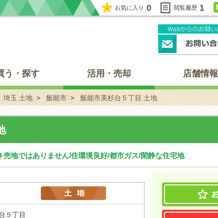
0
1
お気に入り
閲覧履歴
買う・探す
活用・売却
店舗情報
埼玉 土地
飯能市
飯能市美杉台５丁目 土地
地
き売地ではありません/住環境良好/都市ガス/閑静な住宅地
杉台５丁目