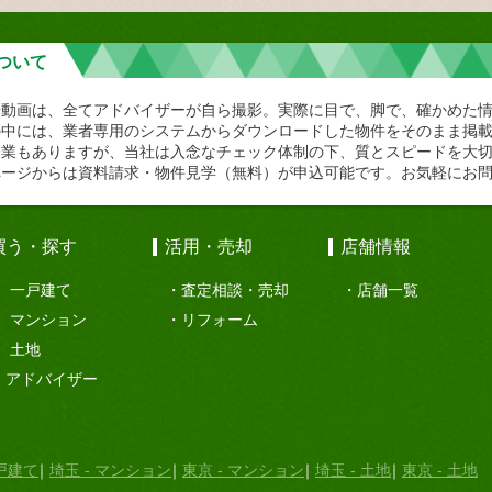
ついて
や動画は、全てアドバイザーが自ら撮影。実際に目で、脚で、確かめた
の中には、業者専用のシステムからダウンロードした物件をそのまま掲
企業もありますが、当社は入念なチェック体制の下、質とスピードを大
ページからは資料請求・物件見学（無料）が申込可能です。お気軽にお
買う・探す
活用・売却
店舗情報
一戸建て
査定相談・売却
店舗一覧
マンション
リフォーム
土地
アドバイザー
一戸建て
埼玉 - マンション
東京 - マンション
埼玉 - 土地
東京 - 土地