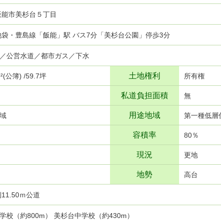
飯能市美杉台５丁目
武池袋・豊島線「飯能」駅 バス7分「美杉台公園」停歩3分
／公営水道／都市ガス／下水
土地権利
²(公簿) /59.7坪
所有権
私道負担面積
無
用途地域
域
第一種低層
容積率
80％
現況
更地
地勢
高台
11.50ｍ公道
学校（約800m） 美杉台中学校（約430m）