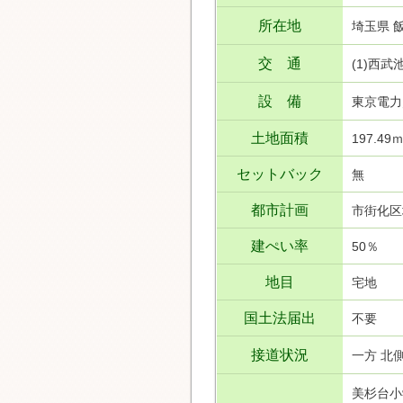
所在地
埼玉県 
交 通
(1)西
設 備
東京電力
土地面積
197.49ｍ
セットバック
無
都市計画
市街化区
建ぺい率
50％
地目
宅地
国土法届出
不要
接道状況
一方 北側
美杉台小