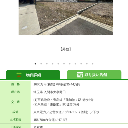
【外観】
取り扱い店舗
物件詳細
価 格
1680万円(税無) /坪単価35.44万円
所在地
埼玉県 入間市大字野田
(1)西武池袋・豊島線「元加治」駅 徒歩4分
交 通
(2)八高線「東飯能」駅 徒歩39分
設備
東京電力／公営水道／プロパン（個別）／下水
土地面積
156.70ｍ²(公簿) / 47.4坪
土地権利
所有権