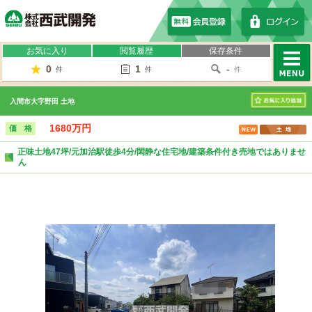
株式会社西武開発
お気に入り
閲覧履歴
保存条件
0
1
-
件
件
件
MENU
入間市大字野田 土地
お気に入り
1680万円
価 格
正味土地47坪/元加治駅徒歩4分/閑静な住宅地/建築条件付き売地ではありませ
ん