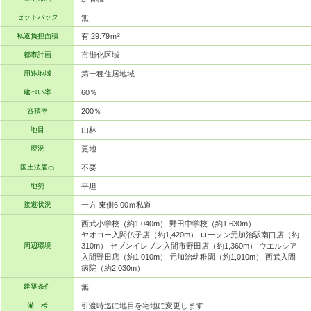
セットバック
無
私道負担面積
有 29.79ｍ²
都市計画
市街化区域
用途地域
第一種住居地域
建ぺい率
60％
容積率
200％
地目
山林
現況
更地
国土法届出
不要
地勢
平坦
接道状況
一方 東側6.00ｍ私道
西武小学校（約1,040m） 野田中学校（約1,630m）
ヤオコー入間仏子店（約1,420m） ローソン元加治駅南口店（約
周辺環境
310m） セブンイレブン入間市野田店（約1,360m） ウエルシア
入間野田店（約1,010m） 元加治幼稚園（約1,010m） 西武入間
病院（約2,030m）
建築条件
無
備 考
引渡時迄に地目を宅地に変更します