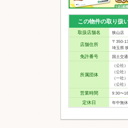
この物件の取り扱
取扱店舗名
狭山店
〒350-1
店舗住所
埼玉県 狭
免許番号
国土交通
（公社）
（公社）
所属団体
（一社）
（公社）
営業時間
9:30〜18
定休日
年中無休