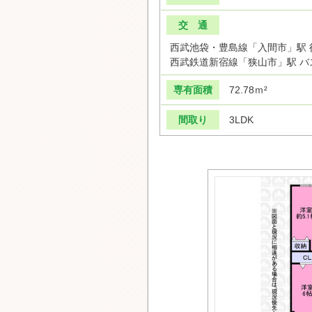
交 通
西武池袋・豊島線「入間市」駅 
西武鉄道新宿線「狭山市」駅 バス
専有面積
72.78ｍ²
間取り
3LDK