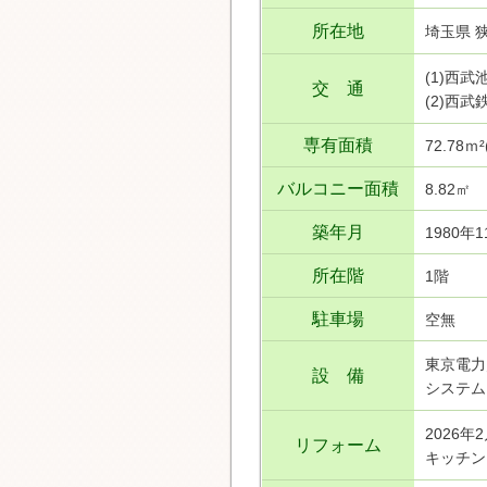
所在地
埼玉県 
(1)西
交 通
(2)西
専有面積
72.78ｍ
バルコニー面積
8.82㎡
築年月
1980年1
所在階
1階
駐車場
空無
東京電力
設 備
システム
2026年
リフォーム
キッチン