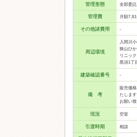
管理形態
全部委託
管理費
月額7,8
その他諸費用
-
入間川小
狭山ひか
周辺環境
リニック
黒須1丁
建築確認番号
-
販売価格
備 考
たします
お願い致
現況
空室
引渡時期
相談