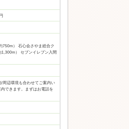
0円
約750m） 石心会さやま総合ク
1,300m） セブンイレブン入間
能/周辺環境も合わせてご案内い
案内できます。まずはお電話を