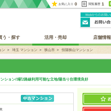
0
1
お気に入り
閲覧履歴
買う・探す
活用・売却
店舗情報
ョン
埼玉 マンション
狭山市
恒陽狭山マンション
ンション/3駅2路線利用可能な立地/陽当り住環境良好
木