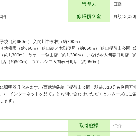
管理人
日勤
修繕積立金
10円
月額13,03
学校（約950m） 入間川中学校（約700m）
り幼稚園（約650m） 狭山鵜ノ木郵便局（約650m） 狭山稲荷山公園（
（約1,300m） ヤオコー狭山店（約1,300m） いなげや入間春日町店（約
目店（約600m） ウエルシア入間春日町店（約950m）
に照明器具含みます。/西武池袋線「稲荷山公園」駅徒歩13分も利用可
。/「インターネットを見て」とお問い合わせいただくとスムーズにご
します。
取引態様
仲介