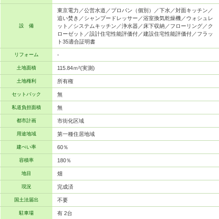
東京電力／公営水道／プロパン（個別）／下水／対面キッチン／
追い焚き／シャンプードレッサー／浴室換気乾燥機／ウォシュレ
設 備
ット／システムキッチン／浄水器／床下収納／フローリング／ク
ローゼット／設計住宅性能評価付／建設住宅性能評価付／フラッ
ト35適合証明書
リフォーム
-
土地面積
115.84ｍ²(実測)
土地権利
所有権
セットバック
無
私道負担面積
無
都市計画
市街化区域
用途地域
第一種住居地域
建ぺい率
60％
容積率
180％
地目
畑
現況
完成済
国土法届出
不要
駐車場
有 2台