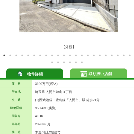
【外観】
取り扱い店舗
物件詳細
価 格
3190万円(税込)
所在地
埼玉県 入間市鍵山３丁目
交 通
(1)西武池袋・豊島線「入間市」駅 徒歩21分
建物面積
95.74ｍ²(実測)
間取り
4LDK
築年月
2026年6月
構 造
木造/地上2階建て