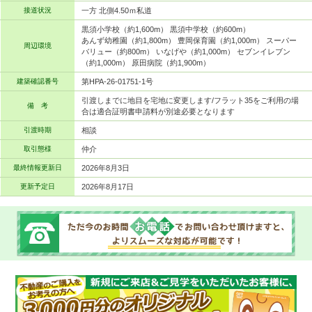
接道状況
一方 北側4.50ｍ私道
黒須小学校（約1,600m） 黒須中学校（約600m）
あんず幼稚園（約1,800m） 豊岡保育園（約1,000m） スーパー
周辺環境
バリュー（約800m） いなげや（約1,000m） セブンイレブン
（約1,000m） 原田病院（約1,900m）
建築確認番号
第HPA-26-01751-1号
引渡しまでに地目を宅地に変更します/フラット35をご利用の場
備 考
合は適合証明書申請料が別途必要となります
引渡時期
相談
取引態様
仲介
最終情報更新日
2026年8月3日
更新予定日
2026年8月17日