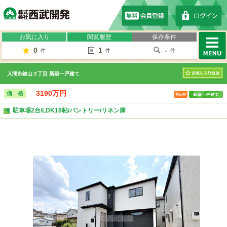
株式会社西武開発
お気に入り
閲覧履歴
保存条件
0
1
-
件
件
件
MENU
入間市鍵山３丁目 新築一戸建て
お気に入り
3190万円
価 格
駐車場2台/LDK18帖/パントリー/リネン庫