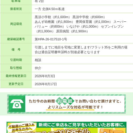
駐車場
有 2台
接道状況
一方 北側4.50ｍ私道
黒須小学校（約1,600m） 黒須中学校（約600m）
あんず幼稚園（約1,800m） 豊岡保育園（約1,000m） スーパー
周辺環境
バリュー（約800m） いなげや（約1,000m） セブンイレブン
（約1,000m） 原田病院（約1,900m）
建築確認番号
第HPA-26-017510-1号
引渡しまでに地目を宅地に変更します/フラット35をご利用の場
備 考
合は適合証明書申請料が別途必要となります
引渡時期
相談
取引態様
仲介
最終情報更新日
2026年8月3日
更新予定日
2026年8月17日