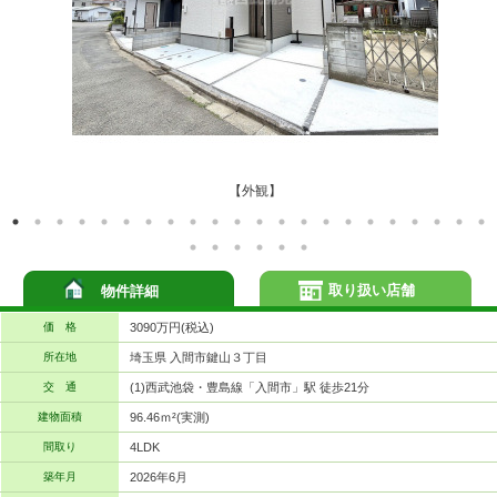
【外観】
取り扱い店舗
物件詳細
価 格
3090万円(税込)
所在地
埼玉県 入間市鍵山３丁目
交 通
(1)西武池袋・豊島線「入間市」駅 徒歩21分
建物面積
96.46ｍ²(実測)
間取り
4LDK
築年月
2026年6月