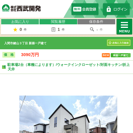
株式会社西武開発
お気に入り
閲覧履歴
保存条件
0
1
-
件
件
件
MENU
入間市鍵山３丁目 新築一戸建て
お気に入り
3090万円
価 格
駐車場2台（車種によります）/ウォークインクローゼット/対面キッチン/折上
天井