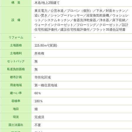
構 造
木造/地上2階建て
東京電力／公営水道／プロパン（個別）／下水／対面キッチン／
追い焚き／シャンプードレッサー／浴室換気乾燥機／ウォシュレ
設 備
ット／システムキッチン／食器洗浄乾燥器／浄水器／床下収納／
ウォークインクローゼット／フローリング／クローゼット／設計
住宅性能評価付／建設住宅性能評価付／フラット35適合証明書
リフォーム
-
土地面積
115.80ｍ²(実測)
土地権利
所有権
セットバック
無
私道負担面積
無
都市計画
市街化区域
用途地域
第一種住居地域
建ぺい率
60％
容積率
180％
地目
畑
現況
完成済
国土法届出
不要