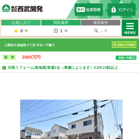
株式会社西武開発
お気に入り
閲覧履歴
保存条件
0
1
-
件
件
件
MENU
入間市久保稲荷３丁目 中古一戸建て
お気に入り
2860万円
価 格
内装リフォーム/角地/駐車場2台（車種によります）/LDK18帖以上