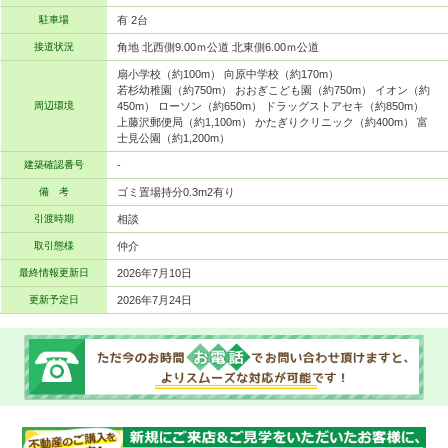
駐車場
有 2台
接道状況
角地 北西側9.00ｍ公道 北東側6.00ｍ公道
扇小学校（約100m） 向原中学校（約170m）
若杉幼稚園（約750m） おおぎこども園（約750m） イオン（約
周辺環境
450m） ローソン（約650m） ドラッグストアセキ（約850m）
上藤沢郵便局（約1,100m） かたぎりクリニック（約400m） 富
士見公園（約1,200m）
建築確認番号
-
備 考
ゴミ置場持分0.3m2有り
引渡時期
相談
取引態様
仲介
最終情報更新日
2026年7月10日
更新予定日
2026年7月24日