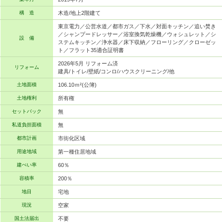
構 造
木造/地上2階建て
東京電力／公営水道／都市ガス／下水／対面キッチン／追い焚き
／シャンプードレッサー／浴室換気乾燥機／ウォシュレット／シ
設 備
ステムキッチン／浄水器／床下収納／フローリング／クローゼッ
ト／フラット35適合証明書
2026年5月 リフォーム済
リフォーム
建具/トイレ/壁紙/コンロ/ハウスクリーニング/他
土地面積
106.10ｍ²(公簿)
土地権利
所有権
セットバック
無
私道負担面積
無
都市計画
市街化区域
用途地域
第一種住居地域
建ぺい率
60％
容積率
200％
地目
宅地
現況
空家
国土法届出
不要