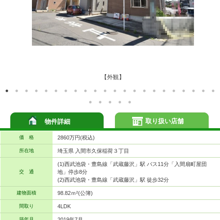
【外観】
取り扱い店舗
物件詳細
価 格
2860万円(税込)
所在地
埼玉県 入間市久保稲荷３丁目
(1)西武池袋・豊島線「武蔵藤沢」駅 バス11分「入間扇町屋団
交 通
地」停歩8分
(2)西武池袋・豊島線「武蔵藤沢」駅 徒歩32分
建物面積
98.82ｍ²(公簿)
間取り
4LDK
築年月
2019年7月