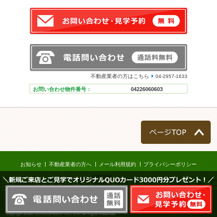
不動産業者の方はこちら
04-2957-1633
お問い合わせ物件番号：
04226060603
ページTOP
お知らせ
不動産業者の方へ
メール利用規約
プライバシーポリシー
＼新規ご来店とご見学でオリジナルQUOカード3000円分プレゼント！／
株式会社西武開発
Copyright SEIBU DEVELOPMENT CO., LTD, All Rights Reserved.