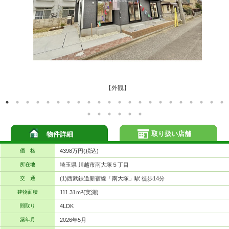
【外観】
取り扱い店舗
物件詳細
価 格
4398万円(税込)
所在地
埼玉県 川越市南大塚５丁目
交 通
(1)西武鉄道新宿線「南大塚」駅 徒歩14分
建物面積
111.31ｍ²(実測)
間取り
4LDK
築年月
2026年5月