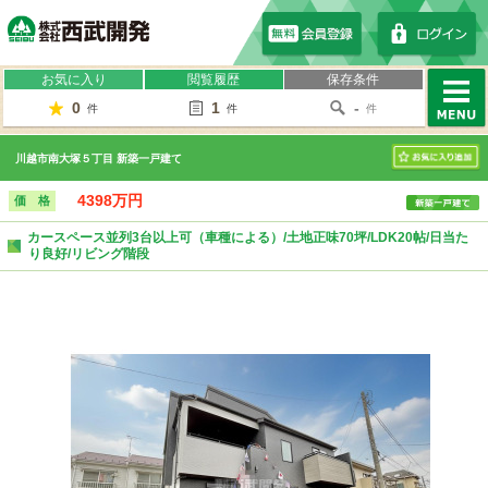
株式会社西武開発
お気に入り
閲覧履歴
保存条件
0
1
-
件
件
件
MENU
川越市南大塚５丁目 新築一戸建て
お気に入り
4398万円
価 格
カースペース並列3台以上可（車種による）/土地正味70坪/LDK20帖/日当た
り良好/リビング階段