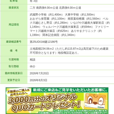
駐車場
有 3台
接道状況
二方 南西側4.00ｍ公道 北西側4.00ｍ公道
武蔵野小学校（約1,400m） 大東中学校（約1,500m）
おおぞら保育園（約1,100m） 南双葉幼稚園（約1,560m） ベル
ク川越むさし野店（約1,280m） いなげや川越南大塚駅前店（約
周辺環境
1,140m） ウェルパーク川越南大塚東店（約594m） ファミリー
マート川越南大塚店（約625m） ありやまクリニック（約
1,190m） 関本記念病院（約1,340m）
建築確認番号
第25UDI1W建12186号
土地面積234.06ｍ2（ただし約115.87ｍ2は高圧線下のため建築
備 考
不可部分となります）地役権設定あり。
引渡時期
相談
取引態様
仲介
最終情報更新日
2026年7月20日
更新予定日
2026年8月3日