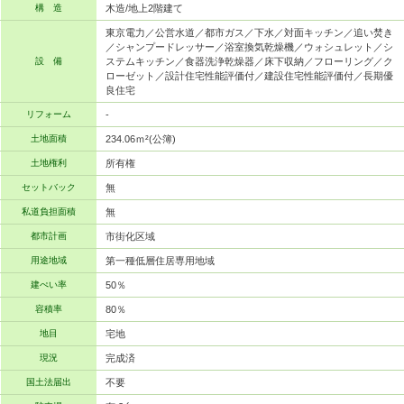
構 造
木造/地上2階建て
東京電力／公営水道／都市ガス／下水／対面キッチン／追い焚き
／シャンプードレッサー／浴室換気乾燥機／ウォシュレット／シ
設 備
ステムキッチン／食器洗浄乾燥器／床下収納／フローリング／ク
ローゼット／設計住宅性能評価付／建設住宅性能評価付／長期優
良住宅
リフォーム
-
土地面積
234.06ｍ²(公簿)
土地権利
所有権
セットバック
無
私道負担面積
無
都市計画
市街化区域
用途地域
第一種低層住居専用地域
建ぺい率
50％
容積率
80％
地目
宅地
現況
完成済
国土法届出
不要