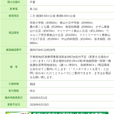
国土法届出
不要
駐車場
有 2台
接道状況
二方 南側4.50ｍ公道 東側6.00ｍ公道
宮前小学校（約850m） 狭山ケ丘中学校（約940m）
桑の実こども園（約390m） 角栄幼稚園（約860m） オザム東狭
山ケ丘店（約670m） マミーマート狭山ヶ丘店（約1,200m） ウ
周辺環境
エルシア所沢東狭山ケ丘店（約220m） ファミリーマート東狭山
ケ丘1丁目店（約250m） 中山内科医院（約240m） 並木病院（約
880m）
建築確認番号
第R07SHC126539号
不整形地/区画整理事業清算金5857pt交付予定（変更する場合が
ございます）/ゴミ置き場持分約0.29ｍ2有/本地南西側一部第一種
低層住居専用地域含む（建ぺい率50％、容積率80％）/周辺環境
備 考
も合わせてご案内いたします。/「インターネットを見て」とお
問い合わせいただくとスムーズにご案内できます。まずはお電話
をお願い致します。
引渡時期
相談
取引態様
仲介
最終情報更新日
2026年6月1日
更新予定日
2026年6月15日