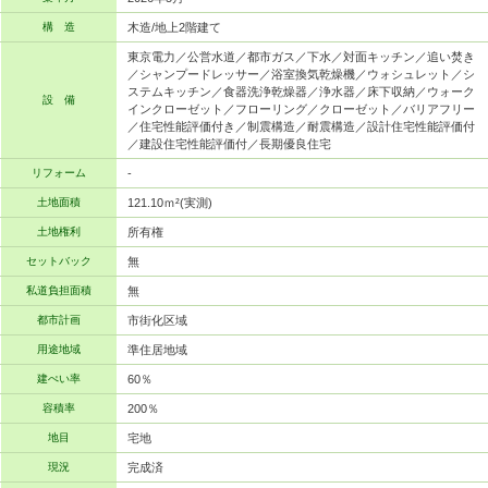
構 造
木造/地上2階建て
東京電力／公営水道／都市ガス／下水／対面キッチン／追い焚き
／シャンプードレッサー／浴室換気乾燥機／ウォシュレット／シ
ステムキッチン／食器洗浄乾燥器／浄水器／床下収納／ウォーク
設 備
インクローゼット／フローリング／クローゼット／バリアフリー
／住宅性能評価付き／制震構造／耐震構造／設計住宅性能評価付
／建設住宅性能評価付／長期優良住宅
リフォーム
-
土地面積
121.10ｍ²(実測)
土地権利
所有権
セットバック
無
私道負担面積
無
都市計画
市街化区域
用途地域
準住居地域
建ぺい率
60％
容積率
200％
地目
宅地
現況
完成済