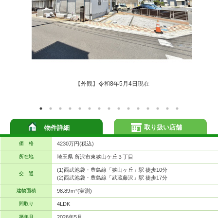
【外観】令和8年5月4日現在
取り扱い店舗
物件詳細
価 格
4230万円(税込)
所在地
埼玉県 所沢市東狭山ケ丘３丁目
(1)西武池袋・豊島線「狭山ヶ丘」駅 徒歩10分
交 通
(2)西武池袋・豊島線「武蔵藤沢」駅 徒歩17分
建物面積
98.89ｍ²(実測)
間取り
4LDK
築年月
2026年5月