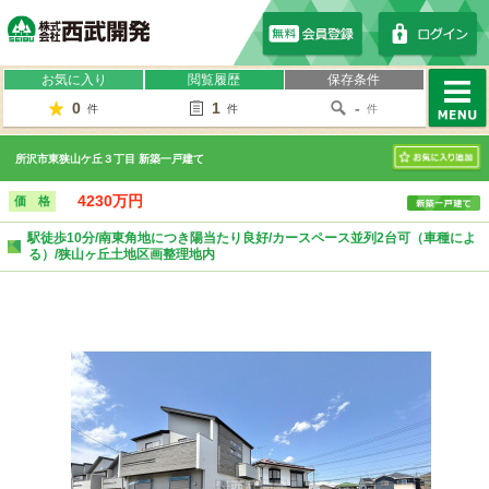
株式会社西武開発
お気に入り
閲覧履歴
保存条件
0
1
-
件
件
件
MENU
所沢市東狭山ケ丘３丁目 新築一戸建て
お気に入り
4230万円
価 格
駅徒歩10分/南東角地につき陽当たり良好/カースペース並列2台可（車種によ
る）/狭山ヶ丘土地区画整理地内