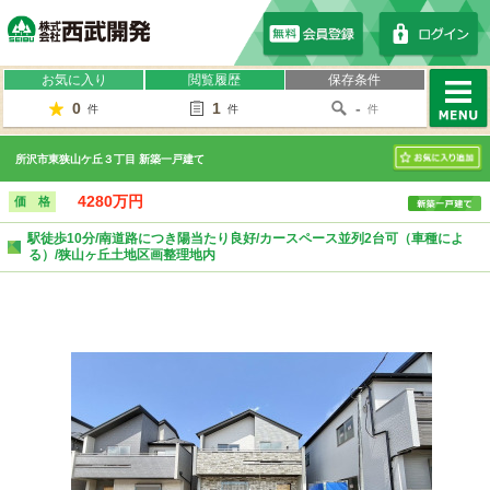
株式会社西武開発
お気に入り
閲覧履歴
保存条件
0
1
-
件
件
件
MENU
所沢市東狭山ケ丘３丁目 新築一戸建て
お気に入り
4280万円
価 格
駅徒歩10分/南道路につき陽当たり良好/カースペース並列2台可（車種によ
る）/狭山ヶ丘土地区画整理地内