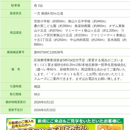
駐車場
有 2台
接道状況
一方 南側4.50ｍ公道
宮前小学校（約850m） 狭山ケ丘中学校（約940m）
桑の実こども園（約390m） 角栄幼稚園（約860m） オザム東狭
山ケ丘店（約670m） マミーマート狭山ヶ丘店（約1,200m） ウ
周辺環境
エルシア所沢東狭山ケ丘店（約220m） ファミリーマート東狭山
ケ丘1丁目店（約250m） 中山内科医院（約240m） 並木病院（約
880m）
建築確認番号
第R07SHC126538号
区画整理事業清算金5857pt交付予定（変更する場合がございま
す）/ゴミ置き場持分約0.29ｍ2有/本地北東側一部準住居地域含む
備 考
（建ぺい率60％、容積率200％）周辺環境も合わせてご案内いた
します。/「インターネットを見て」とお問い合わせいただくと
スムーズにご案内できます。まずはお電話をお願い致します。
引渡時期
相談
取引態様
仲介
最終情報更新日
2026年6月1日
更新予定日
2026年6月15日