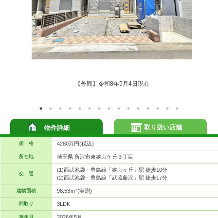
【外観】令和8年5月4日現在
取り扱い店舗
物件詳細
価 格
4280万円(税込)
所在地
埼玉県 所沢市東狭山ケ丘３丁目
(1)西武池袋・豊島線「狭山ヶ丘」駅 徒歩10分
交 通
(2)西武池袋・豊島線「武蔵藤沢」駅 徒歩17分
建物面積
98.53ｍ²(実測)
間取り
3LDK
築年月
2026年5月