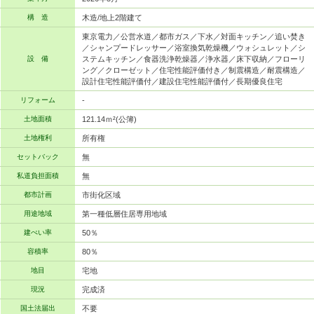
構 造
木造/地上2階建て
東京電力／公営水道／都市ガス／下水／対面キッチン／追い焚き
／シャンプードレッサー／浴室換気乾燥機／ウォシュレット／シ
設 備
ステムキッチン／食器洗浄乾燥器／浄水器／床下収納／フローリ
ング／クローゼット／住宅性能評価付き／制震構造／耐震構造／
設計住宅性能評価付／建設住宅性能評価付／長期優良住宅
リフォーム
-
土地面積
121.14ｍ²(公簿)
土地権利
所有権
セットバック
無
私道負担面積
無
都市計画
市街化区域
用途地域
第一種低層住居専用地域
建ぺい率
50％
容積率
80％
地目
宅地
現況
完成済
国土法届出
不要