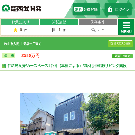
株式会社西武開発
お気に入り
閲覧履歴
保存条件
0
1
-
件
件
件
MENU
狭山市入間川 新築一戸建て
お気に入り
2580万円
価 格
住環境良好/カースペース1台可（車種による）/2駅利用可能/リビング階段