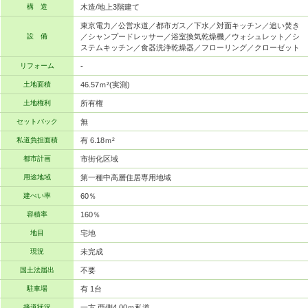
構 造
木造/地上3階建て
東京電力／公営水道／都市ガス／下水／対面キッチン／追い焚き
設 備
／シャンプードレッサー／浴室換気乾燥機／ウォシュレット／シ
ステムキッチン／食器洗浄乾燥器／フローリング／クローゼット
リフォーム
-
土地面積
46.57ｍ²(実測)
土地権利
所有権
セットバック
無
私道負担面積
有 6.18ｍ²
都市計画
市街化区域
用途地域
第一種中高層住居専用地域
建ぺい率
60％
容積率
160％
地目
宅地
現況
未完成
国土法届出
不要
駐車場
有 1台
接道状況
一方 西側4.00ｍ私道