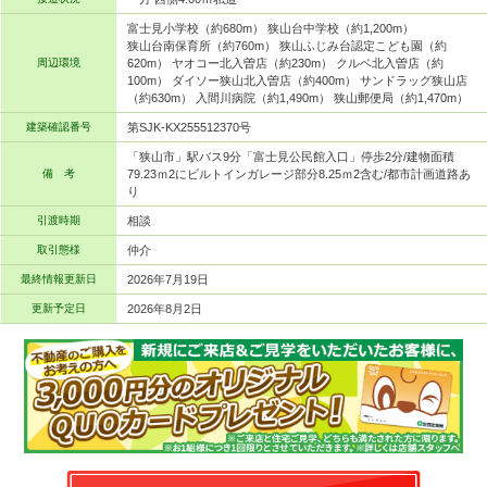
富士見小学校（約680m） 狭山台中学校（約1,200m）
狭山台南保育所（約760m） 狭山ふじみ台認定こども園（約
周辺環境
620m） ヤオコー北入曽店（約230m） クルベ北入曽店（約
100m） ダイソー狭山北入曽店（約400m） サンドラッグ狭山店
（約630m） 入間川病院（約1,490m） 狭山郵便局（約1,470m）
建築確認番号
第SJK-KX255512370号
「狭山市」駅バス9分「富士見公民館入口」停歩2分/建物面積
備 考
79.23ｍ2にビルトインガレージ部分8.25ｍ2含む/都市計画道路あ
り
引渡時期
相談
取引態様
仲介
最終情報更新日
2026年7月19日
更新予定日
2026年8月2日