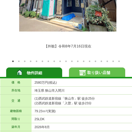
【外観】令和8年7月16日現在
取り扱い店舗
物件詳細
価 格
2580万円(税込)
所在地
埼玉県 狭山市入間川
(1)西武鉄道新宿線「狭山市」駅 徒歩25分
交 通
(2)西武鉄道新宿線「入曽」駅 徒歩23分
建物面積
79.23ｍ²(実測)
間取り
2SLDK
築年月
2026年8月