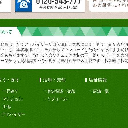
ついて
や動画は、全てアドバイザーが自ら撮影。実際に目で、脚で、確かめた
の中には、業者専用のシステムからダウンロードした物件をそのまま掲
企業もありますが、当社は入念なチェック体制の下、質とスピードを大
ページからは資料請求・物件見学（無料）が申込可能です。お気軽にお
買う・探す
活用・売却
店舗情報
一戸建て
査定相談・売却
店舗一覧
マンション
リフォーム
土地
アドバイザー