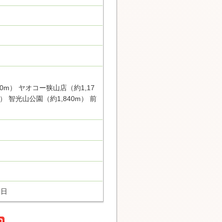
0m） ヤオコー狭山店（約1,17
 智光山公園（約1,840m） 前
5日