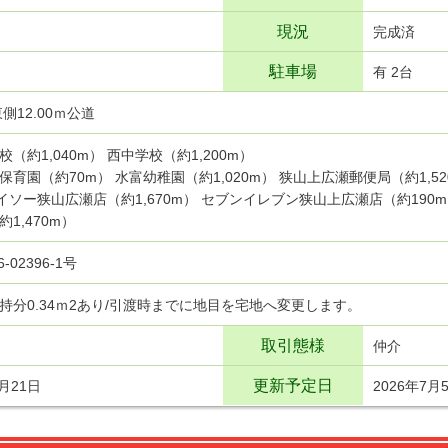
現況
完成済
駐車場
有 2台
側12.00ｍ公道
（約1,040m） 西中学校（約1,200m）
保育園（約70m） 水富幼稚園（約1,020m） 狭山上広瀬郵便局（約1,52
ダイソー狭山広瀬店（約1,670m） セブンイレブン狭山上広瀬店（約190m）
1,470m）
6-02396-1号
持分0.34ｍ2あり/引渡時までに地目を宅地へ変更します。
取引態様
仲介
更新予定日
6月21日
2026年7月