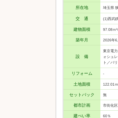
所在地
埼玉県 
交 通
(1)西
建物面積
97.08ｍ
築年月
2026年
東京電力
設 備
ォシュレ
ト／バリ
リフォーム
-
土地面積
122.01
セットバック
無
都市計画
市街化区
建ぺい率
60％