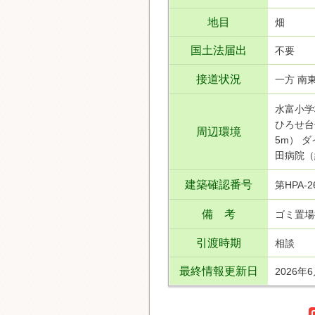
地目
畑
国土法届出
不要
接道状況
一方 南東
水富小学校
ひろせ台
周辺環境
5m） 
田病院（約
建築確認番号
第HPA-2
備 考
ゴミ置場
引渡時期
相談
最終情報更新日
2026年