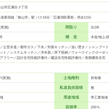
狭山市広瀬台３丁目
武鉄道新宿線「狭山市」駅 バス16分「広瀬消防署前」停歩12分
間取り
²(実測)
3LDK
構 造
6月
木造/地上2
／公営水道／都市ガス／下水／対面キッチン／追い焚き／シャンプード
ット／システムキッチン／浄水器／床下収納／ウォークインクローゼッ
アフリー／設計住宅性能評価付／建設住宅性能評価付／長期優良住宅
土地権利
ｍ²(実測)
所有権
私道負担面積
無
用途地域
域
準工業地域
容積率
200％