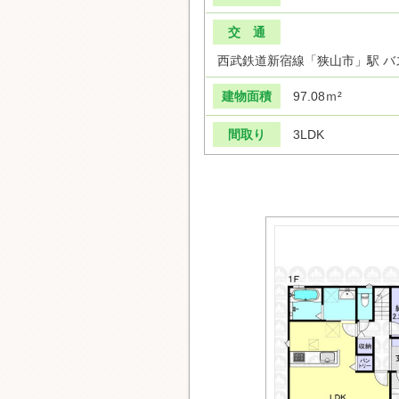
交 通
西武鉄道新宿線「狭山市」駅 バス
建物面積
97.08ｍ²
間取り
3LDK