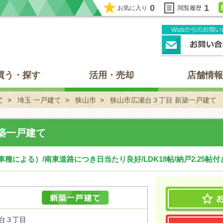
0
1
お気に入り
閲覧履歴
買う・探す
活用・売却
店舗情報
て
埼玉 一戸建て
狭山市
狭山市広瀬台３丁目 新築一戸建て
築一戸建て
種による）/南東道路につき日当たり良好/LDK18帖/納戸2.25帖付
瀬台３丁目