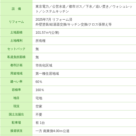
東京電力／公営水道／都市ガス／下水／追い焚き／ウォシュレッ
設 備
ト／システムキッチン
2025年7月 リフォーム済
リフォーム
外壁塗装/給湯器交換/キッチン交換/クロス張替え等
土地面積
101.57ｍ²(公簿)
土地権利
所有権
セットバック
無
私道負担面積
無
都市計画
市街化区域
用途地域
第一種住居地域
建ぺい率
60％
容積率
160％
地目
宅地
現況
空家
国土法届出
不要
駐車場
有 1台
接道状況
一方 南東側4.00ｍ公道