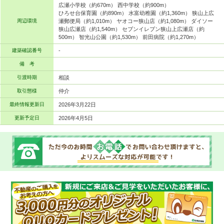
広瀬小学校（約670m） 西中学校（約900m）
ひろせ台保育園（約890m） 水富幼稚園（約1,360m） 狭山上広
周辺環境
瀬郵便局（約1,010m） ヤオコー狭山店（約1,080m） ダイソー
狭山広瀬店（約1,540m） セブンイレブン狭山上広瀬店（約
500m） 智光山公園（約1,530m） 前田病院（約1,270m）
建築確認番号
-
備 考
引渡時期
相談
取引態様
仲介
最終情報更新日
2026年3月22日
更新予定日
2026年4月5日