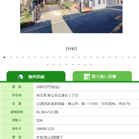
【外観】
取り扱い店舗
物件詳細
価 格
1580万円(税込)
所在地
埼玉県 狭山市広瀬台１丁目
交 通
(1)西武鉄道新宿線「狭山市」駅 バス9分「日生団地」停歩7分
建物面積
81.58ｍ²(公簿)
間取り
3DK
築年月
1984年12月
構 造
木造/地上2階建て