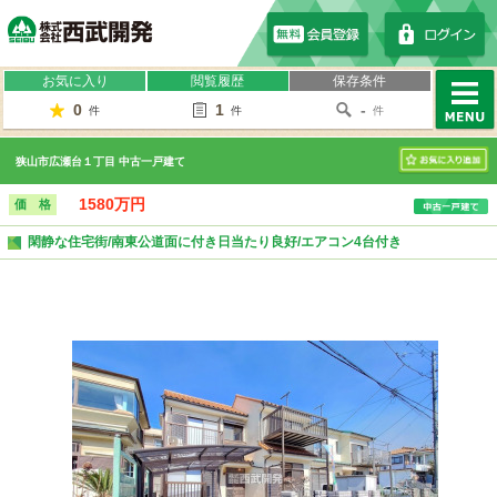
株式会社西武開発
お気に入り
閲覧履歴
保存条件
0
1
-
件
件
件
MENU
狭山市広瀬台１丁目 中古一戸建て
お気に入り
1580万円
価 格
閑静な住宅街/南東公道面に付き日当たり良好/エアコン4台付き