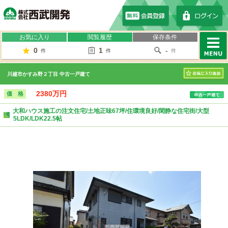
株式会社西武開発
お気に入り
閲覧履歴
保存条件
0
1
-
件
件
件
MENU
川越市かすみ野２丁目 中古一戸建て
お気に入り
2380万円
価 格
大和ハウス施工の注文住宅/土地正味67坪/住環境良好/閑静な住宅街/大型
5LDK/LDK22.5帖