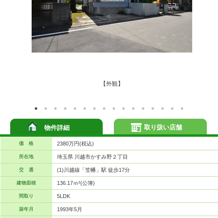
【外観】
取り扱い店舗
物件詳細
価 格
2380万円(税込)
所在地
埼玉県 川越市かすみ野２丁目
交 通
(1)川越線「笠幡」駅 徒歩17分
建物面積
136.17ｍ²(公簿)
間取り
5LDK
築年月
1993年5月