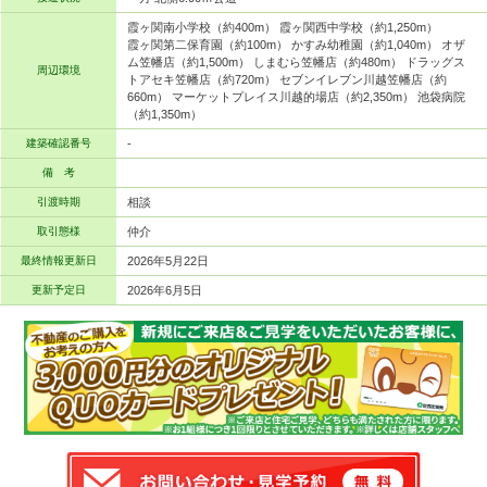
霞ヶ関南小学校（約400m） 霞ヶ関西中学校（約1,250m）
霞ヶ関第二保育園（約100m） かすみ幼稚園（約1,040m） オザ
ム笠幡店（約1,500m） しまむら笠幡店（約480m） ドラッグス
周辺環境
トアセキ笠幡店（約720m） セブンイレブン川越笠幡店（約
660m） マーケットプレイス川越的場店（約2,350m） 池袋病院
（約1,350m）
建築確認番号
-
備 考
引渡時期
相談
取引態様
仲介
最終情報更新日
2026年5月22日
更新予定日
2026年6月5日