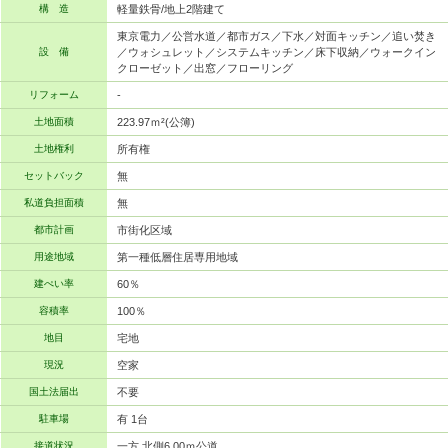
構 造
軽量鉄骨/地上2階建て
東京電力／公営水道／都市ガス／下水／対面キッチン／追い焚き
設 備
／ウォシュレット／システムキッチン／床下収納／ウォークイン
クローゼット／出窓／フローリング
リフォーム
-
土地面積
223.97ｍ²(公簿)
土地権利
所有権
セットバック
無
私道負担面積
無
都市計画
市街化区域
用途地域
第一種低層住居専用地域
建ぺい率
60％
容積率
100％
地目
宅地
現況
空家
国土法届出
不要
駐車場
有 1台
接道状況
一方 北側6.00ｍ公道