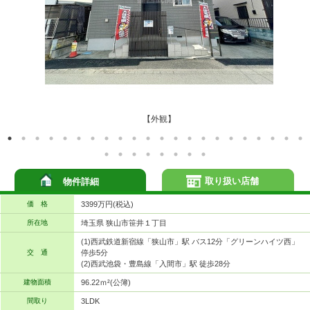
【外観】
取り扱い店舗
物件詳細
価 格
3399万円(税込)
所在地
埼玉県 狭山市笹井１丁目
(1)西武鉄道新宿線「狭山市」駅 バス12分「グリーンハイツ西」
交 通
停歩5分
(2)西武池袋・豊島線「入間市」駅 徒歩28分
建物面積
96.22ｍ²(公簿)
間取り
3LDK