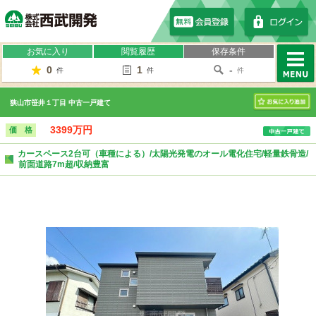
株式会社西武開発
お気に入り
閲覧履歴
保存条件
0
1
-
件
件
件
MENU
狭山市笹井１丁目 中古一戸建て
お気に入り
3399万円
価 格
カースペース2台可（車種による）/太陽光発電のオール電化住宅/軽量鉄骨造/
前面道路7m超/収納豊富