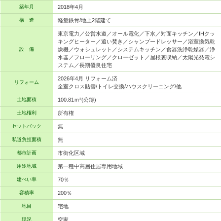
築年月
2018年4月
構 造
軽量鉄骨/地上2階建て
東京電力／公営水道／オール電化／下水／対面キッチン／IHクッ
キングヒーター／追い焚き／シャンプードレッサー／浴室換気乾
設 備
燥機／ウォシュレット／システムキッチン／食器洗浄乾燥器／浄
水器／フローリング／クローゼット／屋根裏収納／太陽光発電シ
ステム／長期優良住宅
2026年4月 リフォーム済
リフォーム
全室クロス貼替/トイレ交換/ハウスクリーニング/他
土地面積
100.81ｍ²(公簿)
土地権利
所有権
セットバック
無
私道負担面積
無
都市計画
市街化区域
用途地域
第一種中高層住居専用地域
建ぺい率
70％
容積率
200％
地目
宅地
現況
空家