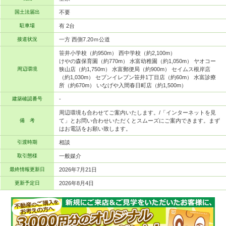
国土法届出
不要
駐車場
有 2台
接道状況
一方 西側7.20ｍ公道
笹井小学校（約950m） 西中学校（約2,100m）
けやの森保育園（約770m） 水富幼稚園（約1,050m） ヤオコー
周辺環境
狭山店（約1,750m） 水富郵便局（約900m） セイムス根岸店
（約1,030m） セブンイレブン笹井1丁目店（約60m） 水富診療
所（約670m） いなげや入間春日町店（約1,500m）
建築確認番号
-
周辺環境も合わせてご案内いたします。/「インターネットを見
備 考
て」とお問い合わせいただくとスムーズにご案内できます。まず
はお電話をお願い致します。
引渡時期
相談
取引態様
一般媒介
最終情報更新日
2026年7月21日
更新予定日
2026年8月4日